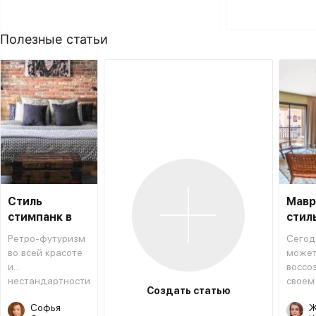
Полезные статьи
Стиль
Мавр
стимпанк в
стил
интерьере
инте
Ретро-футуризм
Сегод
во всей красоте
може
и
воссо
нестандартности
своем
Создать статью
форм и решений.
атмос
Софья
Ж
восто