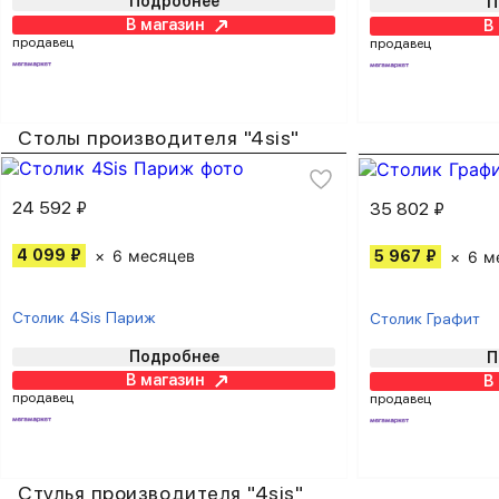
Подробнее
П
В магазин
В
продавец
продавец
Столы производителя "4sis"
24 592 ₽
35 802 ₽
4 099 ₽
6 месяцев
5 967 ₽
6 м
Столик 4Sis Париж
Столик Графит
Подробнее
П
В магазин
В
продавец
продавец
Стулья производителя "4sis"