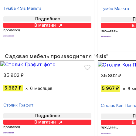
Тумба 4Sis Мальта
Тумба Мальта
Подробнее
П
В магазин
В
продавец
продавец
Садовая мебель производителя "4sis"
35 802 ₽
35 802 ₽
5 967 ₽
6 месяцев
5 967 ₽
6 м
Столик Графит
Столик Кон Панн
Подробнее
П
В магазин
В
продавец
продавец