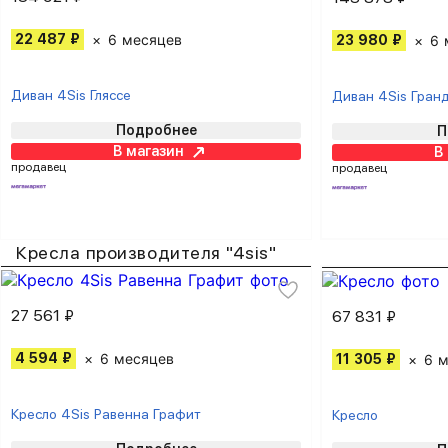
22 487 ₽
6 месяцев
23 980 ₽
6 
Диван 4Sis Гляссе
Диван 4Sis Гран
Подробнее
П
В магазин
В
продавец
продавец
Кресла производителя "4sis"
27 561 ₽
67 831 ₽
4 594 ₽
6 месяцев
11 305 ₽
6 
Кресло 4Sis Равенна Графит
Кресло