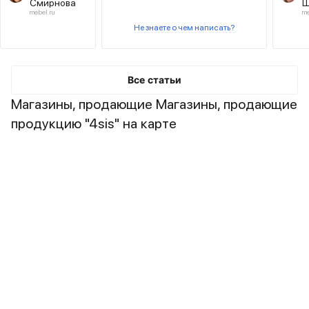
Смирнова
Ш
сказки
mebel.ru
me
Не знаете о чем написать?
Все статьи
Магазины, продающие Магазины, продающие
продукцию "4sis" на карте