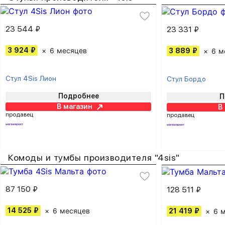
23 544 ₽
23 331 ₽
3 924 ₽
6 месяцев
3 889 ₽
6 м
Стул 4Sis Лион
Стул Бордо
Подробнее
П
В магазин
В
продавец
продавец
Комоды и тумбы производителя "4sis"
87 150 ₽
128 511 ₽
14 525 ₽
6 месяцев
21 419 ₽
6 