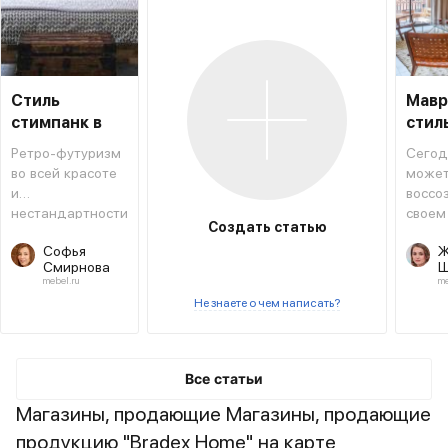
Стиль
Мавр
стимпанк в
стил
интерьере
инте
Ретро-футуризм
Сегод
во всей красоте
може
и
воссо
нестандартности
своем
Создать статью
форм и решений.
атмос
Софья
Ж
восто
Смирнова
Ш
сказки
mebel.ru
me
Не знаете о чем написать?
Все статьи
Магазины, продающие Магазины, продающие
продукцию "Bradex Home" на карте