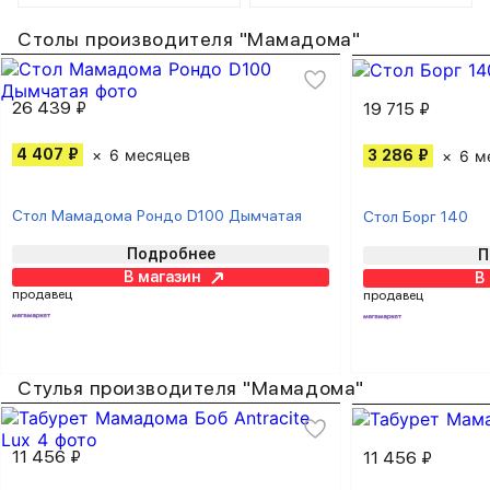
Столы производителя "Мамадома"
26 439 ₽
19 715 ₽
4 407 ₽
6 месяцев
3 286 ₽
6 м
Стол Мамадома Рондо D100 Дымчатая
Стол Борг 140
Подробнее
П
В магазин
В
продавец
продавец
Стулья производителя "Мамадома"
11 456 ₽
11 456 ₽