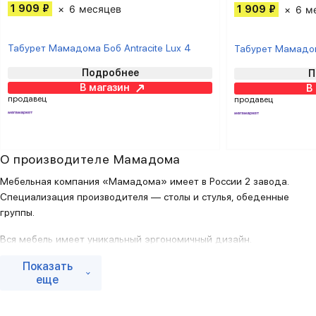
1 909 ₽
6 месяцев
1 909 ₽
6 м
Табурет Мамадома Боб Antracite Lux 4
Табурет Мамадом
Подробнее
П
В магазин
В
продавец
продавец
О производителе Мамадома
Мебельная компания «Мамадома» имеет в России 2 завода.
Специализация производителя — столы и стулья, обеденные
группы.
Вся мебель имеет уникальный эргономичный дизайн.
Используются только безопасные материалы.
Показать
еще