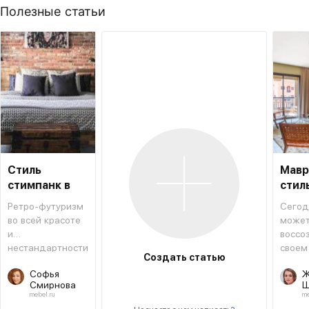
Полезные статьи
Стиль
Мавр
стимпанк в
стил
интерьере
инте
Ретро-футуризм
Сегод
во всей красоте
може
и
воссо
нестандартности
своем
Создать статью
форм и решений.
атмос
Софья
Ж
восто
Смирнова
Ш
сказки
mebel.ru
me