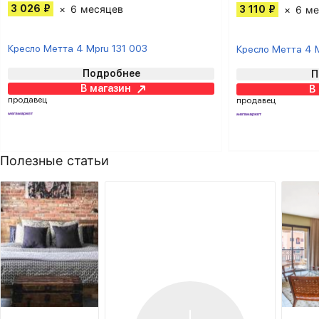
3 026 ₽
6 месяцев
3 110 ₽
6 ме
Кресло Метта 4 Mpru 131 003
Кресло Метта 4 
Подробнее
П
В магазин
В
продавец
продавец
Полезные статьи