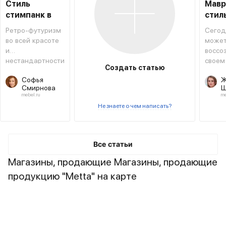
Стиль
Мавр
стимпанк в
стил
интерьере
инте
Ретро-футуризм
Сегод
во всей красоте
може
и
воссо
нестандартности
своем
Создать статью
форм и решений.
атмос
Софья
Ж
восто
Смирнова
Ш
сказки
mebel.ru
me
Не знаете о чем написать?
Все статьи
Магазины, продающие Магазины, продающие
продукцию "Metta" на карте