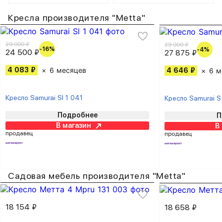
Кресла производителя "Metta"
29 000 ₽
29 000 ₽
-16%
-4%
24 500 ₽
27 875 ₽
4 083 ₽
6 месяцев
4 646 ₽
6 м
Кресло Samurai Sl 1 041
Кресло Samurai S
Подробнее
П
В магазин
В
продавец
продавец
Садовая мебель производителя "Metta"
18 154 ₽
18 658 ₽