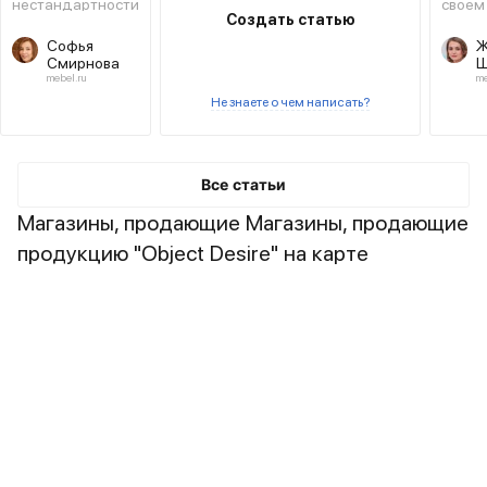
нестандартности
своем
Создать статью
форм и решений.
атмос
Софья
Ж
восто
Смирнова
Ш
сказки
mebel.ru
me
Не знаете о чем написать?
Все статьи
Магазины, продающие Магазины, продающие
продукцию "Object Desire" на карте