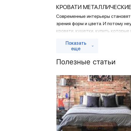
КРОВАТИ МЕТАЛЛИЧЕСКИЕ
Современные интерьеры становятс
зрения форм и цвета. И потому н
кровати, кушетки, купить которые
ДОСТОИНСТВА МЕТАЛЛИЧ
Показать
еще
К преимуществам металлических к
их прочность и долговечность, п
Полезные статьи
положительные эксплуатационные 
Также одним из их достоинств мож
металлическую кровать недорого.
Однако это не все преимущества 
МЕТАЛЛИЧЕСКИЕ КРОВАТИ
Металлические кровати, купить к
дизайном, что позволяет сделать