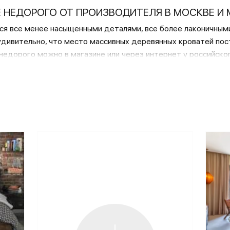
 НЕДОРОГО ОТ ПРОИЗВОДИТЕЛЯ В МОСКВЕ И
я все менее насыщенными деталями, все более лаконичным
еудивительно, что место массивных деревянных кроватей по
 недорого можно в магазине или через интернет у российско
ЕСКИХ КРОВАТЕЙ
роватей, кушеток, металлических аксессуаров в первую оче
ревосходную сопротивляемость неблагоприятным внешним во
свойства.
но назвать и то, что практически в любом специализирован
в пользу выбора металлической мебели.
 «СТИЛЛМЕТ» — КРАСОТА И ДОЛГОВЕЧНОСТЬ
оторые недорого можно в
интернет-магазине
«Стиллмет», о
 их достойным украшением любого интерьера.