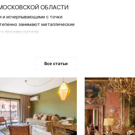
 МОСКОВСКОЙ ОБЛАСТИ
и и исчерпывающими с точки
степенно занимают металлические
го производителя.
редь, следует отнести
здействиям и другие
Все статьи
ном магазине можно купить
тличаются изящным и стильным