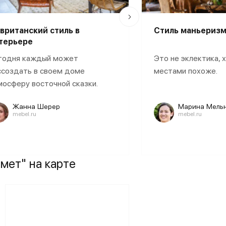
 и красители, благодаря чему
ми, надежными, долговечными
вританский стиль в
Стиль маньеризм
терьере
годня каждый может
Это не эклектика, 
ссоздать в своем доме
местами похоже.
спальные, полуторные, кушетки
мосферу восточной сказки.
Жанна Шерер
Марина Мель
 гарантировать высокое качество
mebel.ru
mebel.ru
 торговых точек, мы приглашаем
 уровня на всем протяжении
мет" на карте