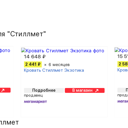
ля "Стиллмет"
15 5
14 648 ₽
2 58
2 441 ₽
6 месяцев
Кров
Кровать Стиллмет Экзотика
Подробнее
В магазин
прод
продавец
ллмет