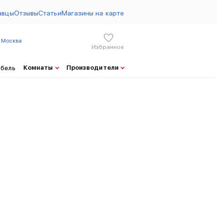
авцы
Отзывы
Статьи
Магазины на карте
Москва
Избранное
ны на товары Стиллмет от 08.08.2026
Комнаты
Производители
ебель