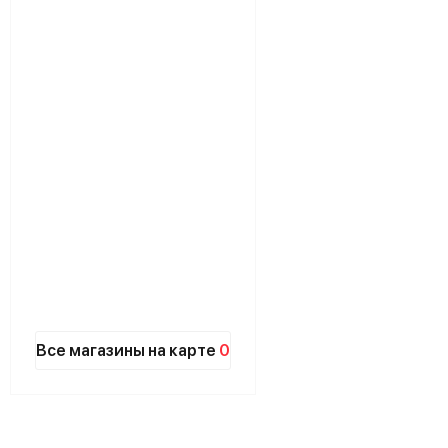
пальные кровати, полуторные
ую кровать в
интернет-магазине
Все магазины на карте
0
а качественно и в срок.