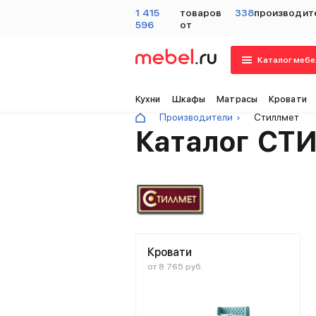
1 415
товаров
338
производит
596
от
Каталог мебе
Кухни
Шкафы
Матрасы
Кровати
Производители
Стиллмет
Каталог СТ
Кровати
от 8 765 руб.