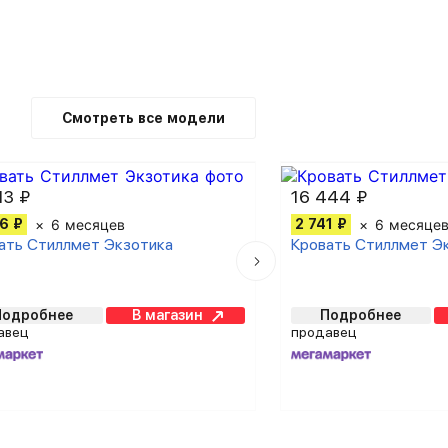
Смотреть все модели
13 ₽
16 444 ₽
6 ₽
6 месяцев
2 741 ₽
6 месяце
ать Стиллмет Экзотика
Кровать Стиллмет Э
Подробнее
В магазин
Подробнее
авец
продавец