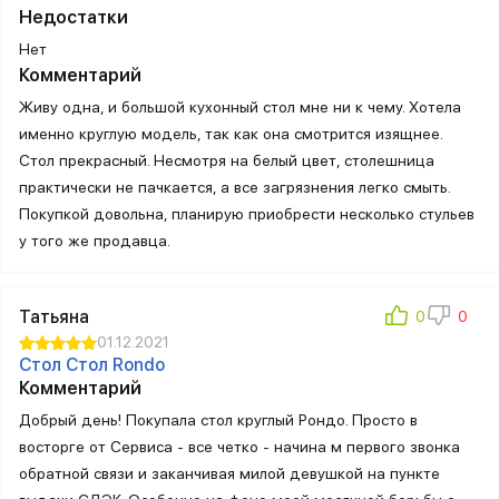
удобство, простота, прочность и легкость в уходе. В любое время,
Недостатки
в любом количестве, по выгодной цене — наши контракты
Нет
с поставщиками позволяют выполнить наиболее сложную задачу.
Комментарий
Живу одна, и большой кухонный стол мне ни к чему. Хотела
Самые актуальные модели
именно круглую модель, так как она смотрится изящнее.
Стол прекрасный. Несмотря на белый цвет, столешница
Мы поможем выбрать идеальный вариант для дома или бара.
практически не пачкается, а все загрязнения легко смыть.
Каждый бренд отличают уникальные характеристики: Eames
Покупкой довольна, планирую приобрести несколько стульев
прославился лаконичным культовым дизайном, Tolix —
у того же продавца.
потрясающей функциональностью. Листайте наш каталог
и узнавайте об уникальных особенностях других брендов. Здесь
вы найдете модные новинки с последних выставок и простые
Татьяна
универсальные модели. Самые обычные барные стулья
01.12.2021
и настоящие
арт-объекты
— в нашем магазине доступно все.
Стол Стол Rondo
Комментарий
Добрый день! Покупала стол круглый Рондо. Просто в
восторге от Сервиса - все четко - начина м первого звонка
обратной связи и заканчивая милой девушкой на пункте