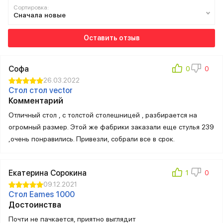
Сортировка:
Компания Stool Group предлагает выгодные условия покупки
Сначала новые
оптом и в розницу.
Оставить отзыв
Преимущества
Собственное производство и шоурум
Софа
26.03.2022
Стол стол vector
Наша продукция заслуживает восхищения. И вы можете сами
Комментарий
в этом убедиться, посетив шоурум. Здесь представлены все
модели из каталога. Мы производим превосходную банкетную
Отличный стол , с толстой столешницей , разбирается на
мебель и предметы интерьера в стиле лофт. Оцените высокое
огромный размер. Этой же фабрики заказали еще стулья 239
качество материалов, удобство и прочность.
,очень понравились. Привезли, собрали все в срок.
Работаем с ведущими производителями
Екатерина Сорокина
09.12.2021
В нашем каталоге — коллекции ведущих брендов. Мы изучаем
Стол Eames 1000
запросы клиентов и предлагаем лучшее. Среди важных
Достоинства
параметров отбора — актуальный дизайн, высокое качество,
Почти не пачкается, приятно выглядит