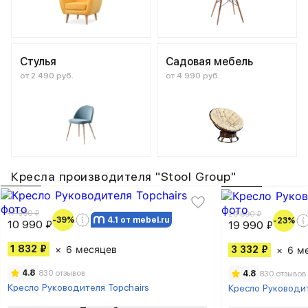
Стулья
Садовая мебель
от 2 490 руб.
от 4 990 руб.
Кресла производителя "Stool Group"
17 990 ₽
25 990 ₽
-39%
4.1 от mebel.ru
-23%
10 990 ₽
19 990 ₽
1 832 ₽
6 месяцев
3 332 ₽
6 м
4.8
830 отзывов
4.8
830 отзывов
Кресло Руководителя Topchairs
Кресло Руководит