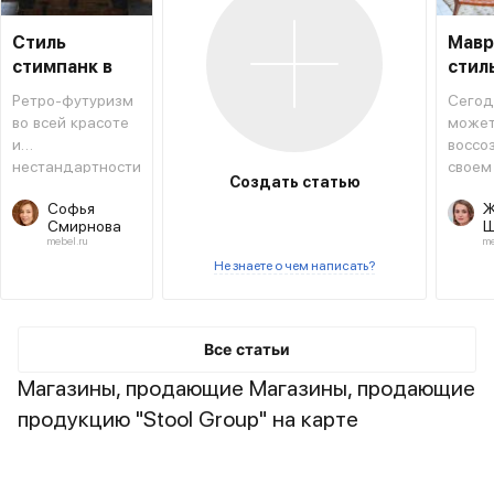
Стиль
Мавр
стимпанк в
стил
интерьере
инте
Ретро-футуризм
Сегод
во всей красоте
може
и
воссо
нестандартности
своем
Создать статью
форм и решений.
атмос
Софья
Ж
восто
Смирнова
Ш
сказки
mebel.ru
me
Не знаете о чем написать?
Все статьи
Магазины, продающие Магазины, продающие
продукцию "Stool Group" на карте