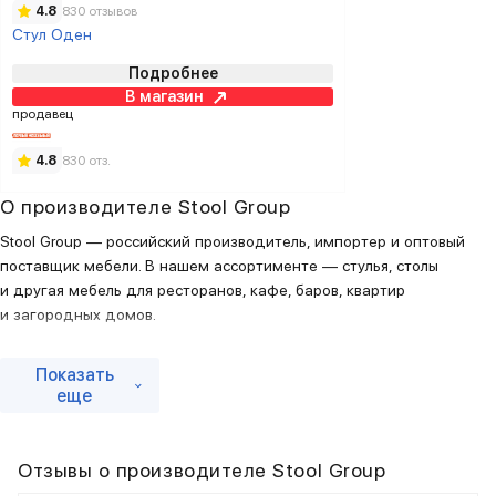
4.8
830 отзывов
Стул Оден
Подробнее
В магазин
продавец
4.8
830 отз.
О производителе Stool Group
Stool Group — российский производитель, импортер и оптовый
поставщик мебели. В нашем ассортименте — стулья, столы
и другая мебель для ресторанов, кафе, баров, квартир
и загородных домов.
Стильная и удобная мебель превратит любое пространство
Показать
в настоящую точку притяжения. С ее помощью интерьер оживает
еще
и обретает неповторимую атмосферу. Мы всегда возвращаемся
туда, где красиво, просто и удобно. Предложите посетителям
дизайнерские стулья, и они запомнят ощущение комфорта. Купите
Отзывы о производителе Stool Group
домой стильное кресло, и оно всегда будет занято.