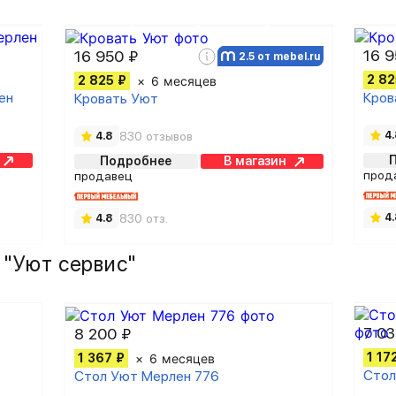
16 9
16 950 ₽
2.5 от mebel.ru
2 82
2 825 ₽
6 месяцев
ен
Кров
Кровать Уют
830 отзывов
4.
4.8
Подробнее
В магазин
прод
продавец
830 отз.
4.
4.8
 "Уют сервис"
7 03
8 200 ₽
1 17
1 367 ₽
6 месяцев
Стол
Стол Уют Мерлен 776