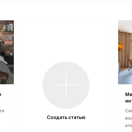
е
Ма
ин
те
Се
Создать статью
во
ат