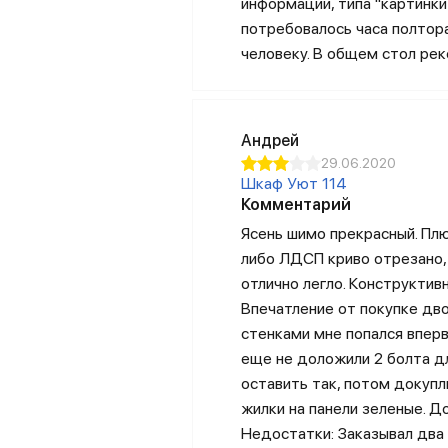
информации, типа "картинки
потребовалось часа полтор
человеку. В общем стол ре
Андрей
29.06.2020
Шкаф Уют 114
Комментарий
Ясень шимо прекрасный. Пл
либо ЛДСП криво отрезано,
отлично легло. Конструкти
Впечатление от покупке дво
стенками мне попался вперв
еще не доложили 2 болта дл
оставить так, потом докупл
жилки на панели зеленые. Д
Недостатки: Заказывал два 