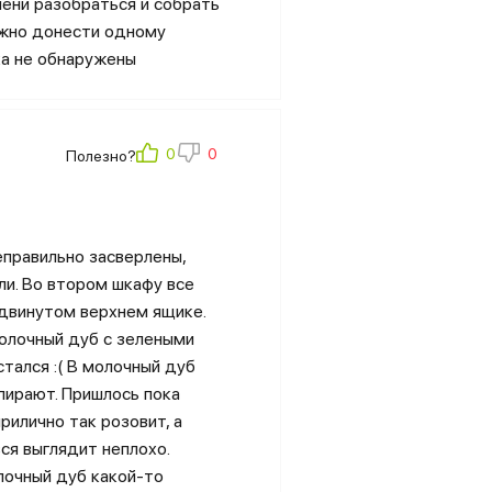
мени разобраться и собрать
ожно донести одному
ка не обнаружены
Полезно?
правильно засверлены,
и. Во втором шкафу все
ыдвинутом верхнем ящике.
молочный дуб с зелеными
стался :( В молочный дуб
ыпирают. Пришлось пока
рилично так розовит, а
ся выглядит неплохо.
лочный дуб какой-то