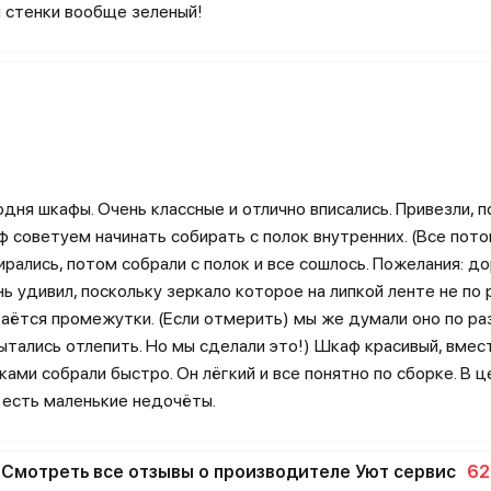
й стенки вообще зеленый!
ня шкафы. Очень классные и отлично вписались. Привезли, по
ф советуем начинать собирать с полок внутренних. (Все пото
ирались, потом собрали с полок и все сошлось. Пожелания: 
ь удивил, поскольку зеркало которое на липкой ленте не по
стаётся промежутки. (Если отмерить) мы же думали оно по ра
ытались отлепить. Но мы сделали это!) Шкаф красивый, вмес
ами собрали быстро. Он лёгкий и все понятно по сборке. В 
 есть маленькие недочёты.
Смотреть все отзывы о производителе Уют сервис
62