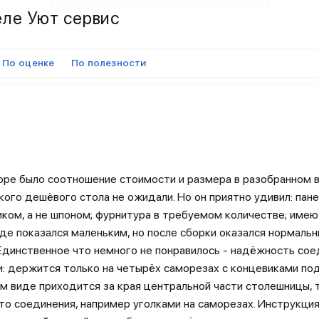
еле Уют сервис
По оценке
По полезности
оре было соотношение стоимости и размера в разобранном в
ого дешёвого стола не ожидали. Но он приятно удивил: пан
иком, а не шпоном; фурнитура в требуемом количестве; име
оде показался маленьким, но после сборки оказался нормаль
Единственное что немного не понравилось - надёжность сое
: держится только на четырёх саморезах с концевиками под 
ом виде приходится за края центральной части столешницы, 
то соединения, например уголками на саморезах. Инструкци