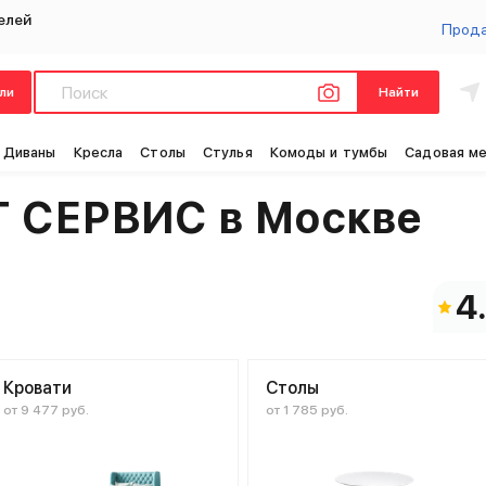
елей
Прод
ли
Найти
Цен
Диваны
Кресла
Столы
Стулья
Комоды и тумбы
Садовая м
Т СЕРВИС в Москве
4
Кровати
Столы
от 9 477 руб.
от 1 785 руб.