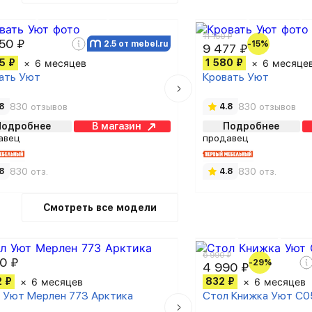
11 150 ₽
50 ₽
2.5 от mebel.ru
-15%
9 477 ₽
5 ₽
6 месяцев
1 580 ₽
6 месяце
ать Уют
Кровать Уют
830 отзывов
830 отзывов
8
4.8
Подробнее
В магазин
Подробнее
авец
продавец
830 отз.
830 отз.
8
4.8
Смотреть все модели
6 990 ₽
0 ₽
-29%
4 990 ₽
2 ₽
6 месяцев
832 ₽
6 месяцев
 Уют Мерлен 773 Арктика
Стол Книжка Уют С0