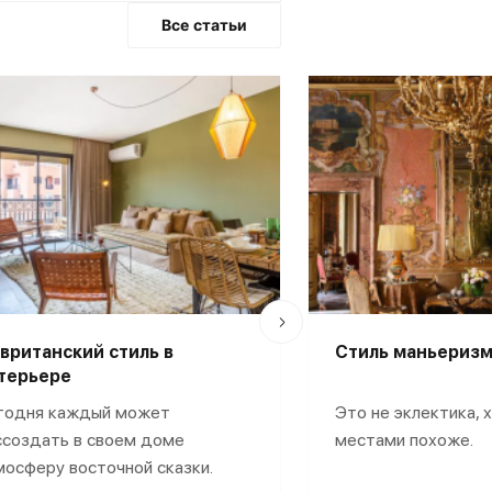
Все статьи
вританский стиль в
Стиль маньеризм
терьере
годня каждый может
Это не эклектика, 
ссоздать в своем доме
местами похоже.
мосферу восточной сказки.