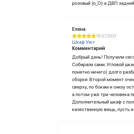
розовый (о_О) а ДВП задне
Елена
18.07.2021
Шкаф Уют
Комментарий
Добрый день! Получили сегод
Собирали сами. Угловой шка
понятно ничего) долго разб
сборке. Второй момент очен
сверху, по бокам и снизу о
а потом уже три человека п
Дополнительный шкаф с полк
качественную вещь, пусть и