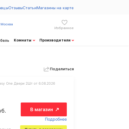
авцы
Отзывы
Статьи
Магазины на карте
Москва
Избранное
Комнаты
Производители
ебель
Поделиться
sy One Двери 2Шт от 6.08.2026
В магазин
уб.
Подробнее