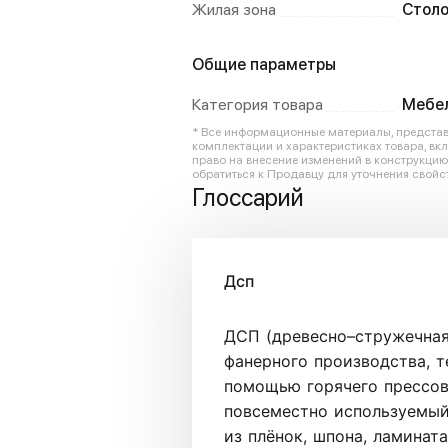
Жилая зона
Столо
Общие параметры
Категория товара
Мебе
* Все информационные материалы, представл
комплектации и характеристиках товара, вк
право на внесение изменений в конструкци
обратиться к Продавцу для уточнения свойст
Глоссарий
Дсп
ДСП (древесно–стружечная 
фанерного производства, т
помощью горячего прессов
повсеместно используемый
из плёнок, шпона, ламинат