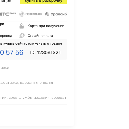
сяцев
Купить в рассрочку
ри
Карта при получении
перевод
Онлайн оплата
ы купить сейчас или узнать о товаре
0 57 56
ID: 123581321
а
тавки
 доставки, варианты оплаты
тии, срок службы изделия, возврат