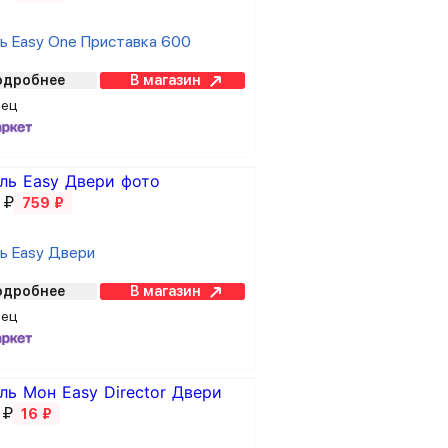
ь Easy One Приставка 600
одробнее
В магазин
вец
 ₽
759 ₽
ь Easy Двери
одробнее
В магазин
вец
 ₽
16 ₽