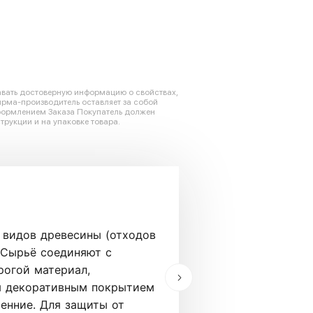
авать достоверную информацию о свойствах,
ирма-производитель оставляет за собой
оформлением Заказа Покупатель должен
трукции и на упаковке товара.
Лофт
 видов древесины (отходов
Лофт — одно из са
 Сырьё соединяют с
Америке в середин
рогой материал,
в этой стилистике
ся декоративным покрытием
натуральных и иску
ренние. Для защиты от
стеллажи, барные с