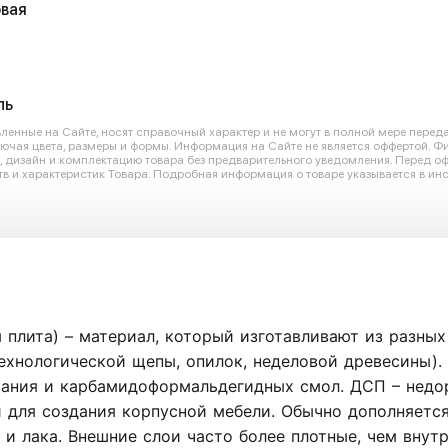
вая
ль
енные на Сайте, носят справочный характер и не могут в полной мере перед
лючая цвета, размеры и формы. Информация на Сайте не является оффертой. Ф
ю, дизайн и комплектацию товара без предварительного уведомления. Перед 
в и характеристик Товара. Подробная информация о товаре указывается в инс
плита) – материал, который изготавливают из разных
ехнологической щепы, опилок, неделовой древесины).
ания и карбамидоформальдегидных смол. ДСП – недо
 для создания корпусной мебели. Обычно дополняет
а и лака. Внешние слои часто более плотные, чем внут