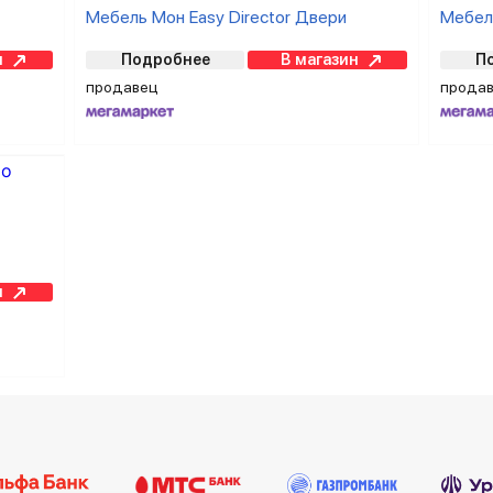
Мебель Мон Easy Director Двери
Мебель
н
Подробнее
В магазин
П
продавец
прода
н