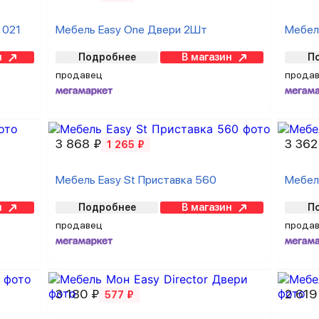
 021
Мебель Easy One Двери 2Шт
Мебел
н
Подробнее
В магазин
П
продавец
прода
3 868 ₽
3 362
1 265 ₽
Мебель Easy St Приставка 560
Мебел
н
Подробнее
В магазин
П
продавец
прода
3 180 ₽
2 619
577 ₽