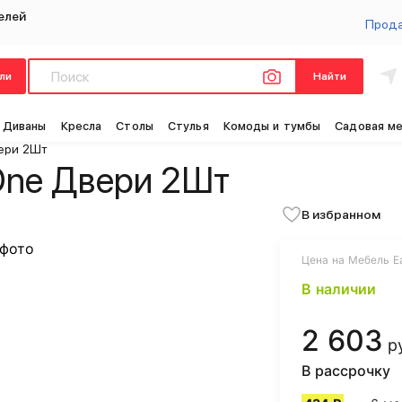
елей
Прод
ли
Найти
Диваны
Кресла
Столы
Стулья
Комоды и тумбы
Садовая м
ери 2Шт
One Двери 2Шт
В избранном
Цена на Мебель Ea
В наличии
2 603
р
В рассрочку