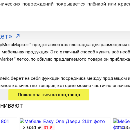
анических повреждений покрывается плёнкой или крас
кет»
рМегаМаркет” представлен как площадка для размещения с
 мебельная продукция. Это отличный способ купить всё необ
arket” легко, по обилию предлагаемого товара он приближа
лейс берет на себя функции посредника между продавцом и
омное количество товаров, которые можно частично оплачив
Пожаловаться на продавца
внивают
2 634 ₽
2 665
31 ₽