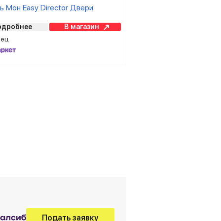
 Мон Easy Director Двери
одробнее
В магазин
вец
Подать заявку