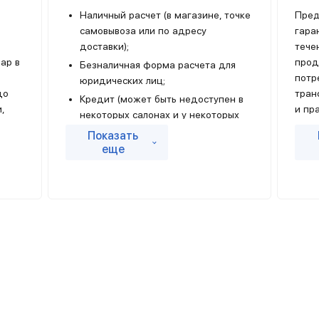
Наличный расчет (в магазине, точке
Пред
самовывоза или по адресу
гара
доставки);
тече
ар в
прод
Безналичная форма расчета для
потр
юридических лиц;
до
тран
Кредит (может быть недоступен в
и,
и пр
некоторых салонах и у некоторых
димы,
Срок
продавцов);
Показать
 с
от т
еще
Банковские переводы.
ать
Подр
Для оплаты заказа банковской картой
уточ
достаточно выбрать пункт "Оплатить
заказ банковской картой online" и
следовать инструкциям. Для оплаты
заказа банковской картой необходимо
ввести данные на защищенной
странице процессингового центра
Банка и нажать «Оплатить». К оплате
принимаются банковские карты VISA,
MasterCard, МИР.