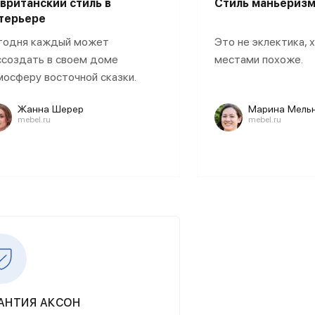
вританский стиль в
Стиль маньеризм
терьере
годня каждый может
Это не эклектика, 
ссоздать в своем доме
местами похоже.
мосферу восточной сказки.
Жанна Шерер
Марина Мель
mebel.ru
mebel.ru
АНТИЯ АКСОН