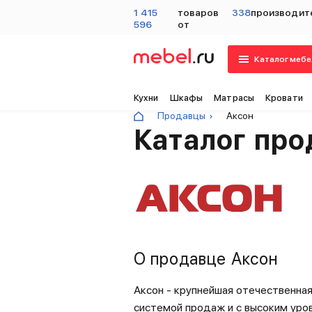
1 415
товаров
338
производит
596
от
Каталог мебе
Кухни
Шкафы
Матрасы
Кровати
Продавцы
Аксон
Каталог пр
О продавце Аксон
Аксон - крупнейшая отечественная
системой продаж и с высоким уров