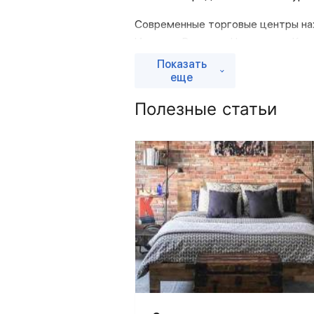
Современные торговые центры нах
Иваново, Вологде, Череповце, Кин
Показать
Компания Аксон планирует повыше
еще
экспансии компания рассматривает
Полезные статьи
Центрального, Северо- Западного