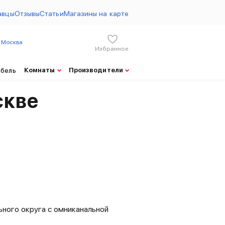
авцы
Отзывы
Статьи
Магазины на карте
Москва
Избранное
Цены на товары Аксон от 07.08.2026
Комнаты
Производители
ебель
скве
ного округа с омниканальной