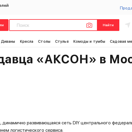
елей
Прод
ли
Найти
Диваны
Кресла
Столы
Стулья
Комоды и тумбы
Садовая м
одавца «АКСОН» в Мо
, динамично развивающаяся сеть DIY центрального федераль
нем логистического сервиса.