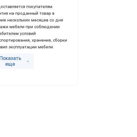
оставляется покупателям
нтия на проданный товар в
ние нескольких месяцев со дня
ажи мебели при соблюдении
ебителем условий
спортирования, хранения, сборки
авил эксплуатации мебели.
и могут меняться в зависимости
Показать
ипа мебели и материалов.
еще
обные условия гарантии
няйте
на сайте продавца