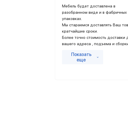
Мебель будет доставлена в
разобранном виде и в фабричных
упаковках.
Мы стараемся доставлять Ваш тов
кратчайшие сроки.
Более точно стоимость доставки 
вашего адреса , подъема и сборк
если данные услуги Вам необхо
Показать
просчитает оператор когда будет
еще
вами созваниваться и подтвержд
заказ.
Мы осуществляем доставку как по
Вашему адресу, так и до пунктов
выдачи курьерских компаний.
Подробные условия доставки
уточняйте
на сайте продавца