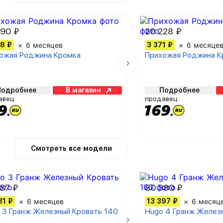
690 ₽
20 228 ₽
8 ₽
6 месяцев
3 371 ₽
6 месяце
ожая Роджина Кромка
Прихожая Роджина К
Подробнее
В магазин
Подробнее
авец
продавец
Смотреть все модели
87 ₽
80 380 ₽
31 ₽
6 месяцев
13 397 ₽
6 месяц
 3 Гранж Железный Кровать 140
Hugo 4 Гранж Желез