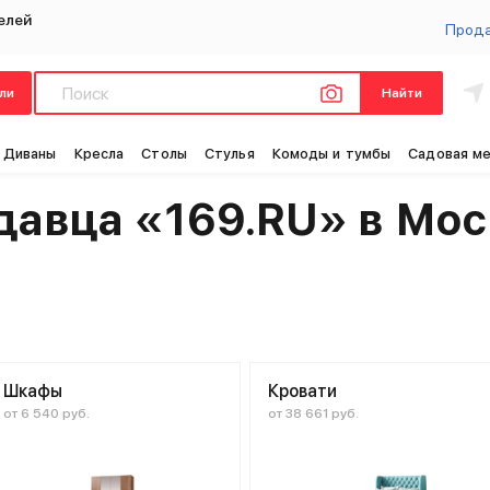
елей
Прод
ли
Найти
Диваны
Кресла
Столы
Стулья
Комоды и тумбы
Садовая м
давца «169.RU» в Мос
Шкафы
Кровати
от 6 540 руб.
от 38 661 руб.