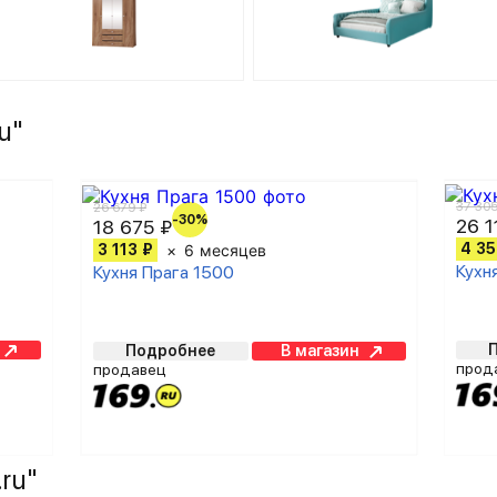
u"
37 305
26 679 ₽
-30%
26 1
18 675 ₽
4 35
3 113 ₽
6 месяцев
Кухн
Кухня Прага 1500
Подробнее
В магазин
прод
продавец
ru"