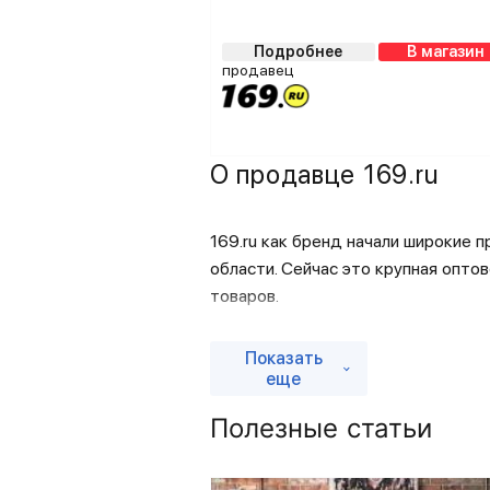
Подробнее
В магазин
продавец
О продавце 169.ru
169.ru как бренд начали широкие 
области. Сейчас это крупная опто
товаров.
История бренда
Показать
Начиная реализацию мебели, компа
еще
лидирующие позиции как реализато
Полезные статьи
позволили расширить сферу деятел
отзывы покупателей и известность
компания напрямую работает с пр