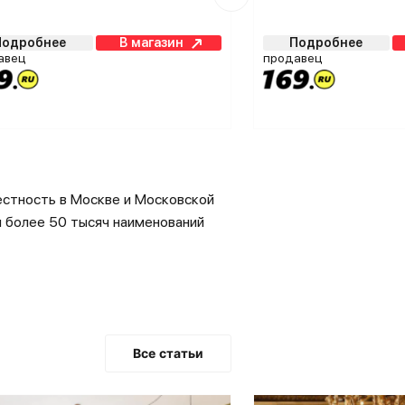
Подробнее
В магазин
Подробнее
авец
продавец
вестность в Москве и Московской
я более 50 тысяч наименований
огие годы она занимала
коплен опыт и знания, которые
Все статьи
 оправдан. Свидетельством тому –
 за короткий срок. Сейчас
итуры и декора. Наработанный