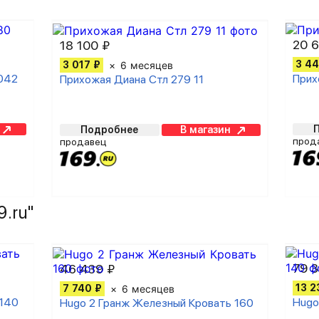
20 
18 100 ₽
3 44
3 017 ₽
6 месяцев
2042
Прих
Прихожая Диана Стл 279 11
Подробнее
В магазин
прод
продавец
9.ru"
79 3
46 439 ₽
13 2
7 740 ₽
6 месяцев
 140
Hugo
Hugo 2 Гранж Железный Кровать 160