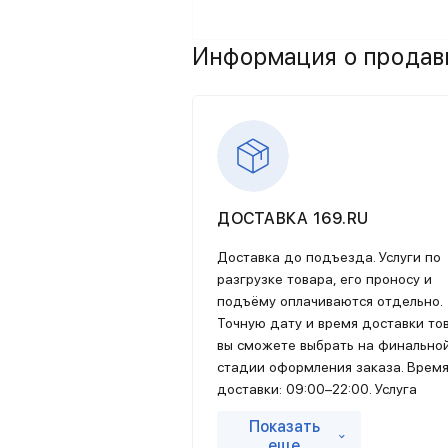
Качество товаров и материалов та
Информация о продавц
и при отгрузке готовой мебели по
поставщиков. На все изделия бре
4. Уровень жизни
Забота об уровне жизни и комфор
покупателю не только практичную
ДОСТАВКА 169.RU
способным украсить и преобразить 
Доставка до подъезда. Услуги по
5. Удобство
разгрузке товара, его проносу и
подъёму оплачиваются отдельно.
Для того, чтобы клиентам было уд
Точную дату и время доставки то
можно найти любой предмет мебели
вы сможете выбрать на финально
сориентироваться в изобилии асс
стадии оформления заказа. Врем
затруднения при первом же обраще
доставки: 09:00–22:00. Услуга
Москве.
экспресс-доставки предоставляе
Показать
только в пределах МКАД + 10 км.
Где выбрать и купить мебел
еще