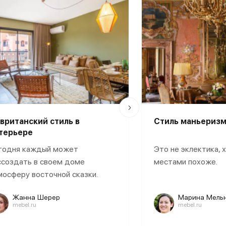
й подход к ценовой политике
 на которых бренд строит свой
му по стилю, размерам,
вританский стиль в
Стиль маньеризм
терьере
годня каждый может
Это не эклектика, 
ссоздать в своем доме
местами похоже.
вым трендом. При работе с
мосферу восточной сказки.
твие нормам качества и
ы можете быть уверенными в том,
Жанна Шерер
Марина Мель
mebel.ru
mebel.ru