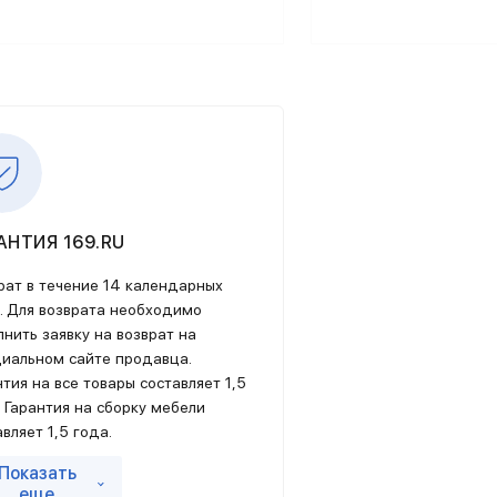
ри получении любых поставок, так
надежных и проверенных
нии предоставить каждому
тным, интересным дизайном,
АНТИЯ 169.RU
рат в течение 14 календарных
. Для возврата необходимо
лнить заявку на возврат на
ема фильтров – с ее помощью
иальном сайте продавца.
лог с ценами и фото позволит вам
нтия на все товары составляет 1,5
все вопросы и разрешить любые
. Гарантия на сборку мебели
чно, посетив салоны компании в
авляет 1,5 года.
ормацию о
сроке службы изделия
Показать
няйте у Продавца.
еще