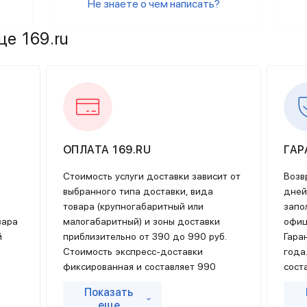
Не знаете о чем написать?
кже проверяется неоднократно – контроль существует как п
е 169.ru
купателям. Это правило обязательно даже для постоянных, 
нда предоставляется долгосрочная гарантия.
та покупателя выражается в готовности сотрудников компа
 и эргономичную мебель, но и изделие, обладающее самобы
ОПЛАТА 169.RU
ГАР
интерьер – о какой бы покупке ни шла речь.
Стоимость услуги доставки зависит от
Возв
выбранного типа доставки, вида
дней
товара (крупногабаритный или
запо
обно, в интернет-магазине 169.ru существует удобная сист
вара
малогабаритный) и зоны доставки
офиц
, подобрав его по стилю, цвету и другим параметрам. Ката
й
приблизительно от 390 до 990 руб.
Гара
ортимента. Менеджеры компании всегда готовы ответить на 
я
Стоимость экспресс-доставки
года
нии. Сделать это можно как онлайн или по телефону, так и о
фиксированная и составляет 990
сост
тся
рублей.
Инф
Показать
Оплата курьеру осуществляется только
уточ
ь от 169.ру
еще