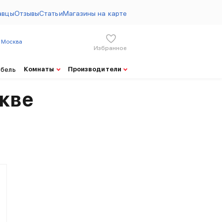
авцы
Отзывы
Статьи
Магазины на карте
Москва
Избранное
Цены на товары 169.ru от 06.08.2026
Комнаты
Производители
ебель
кве