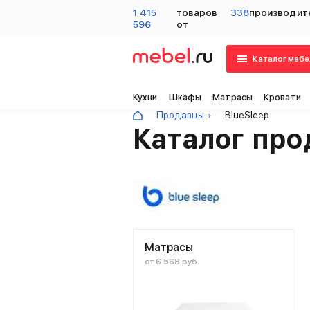
1 415
товаров
338
производит
596
от
Каталог мебе
Кухни
Шкафы
Матрасы
Кровати
Продавцы
BlueSleep
Каталог про
Матрасы
от 6 568 руб.