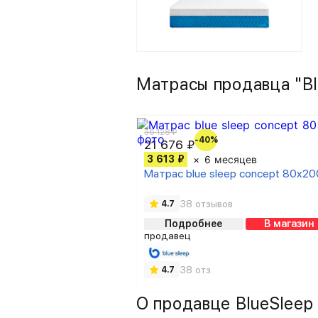
Матрасы продавца "Bl
36 128 ₽
-40%
21 676 ₽
3 613 ₽
6 месяцев
Матрас blue sleep concept 80x20
38 отзывов
4.7
Подробнее
В магазин
продавец
38 отз.
4.7
О продавце BlueSleep