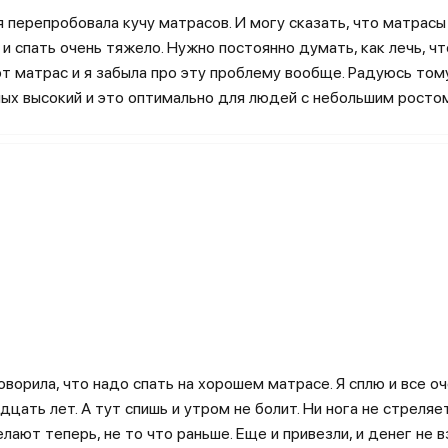
для изготовления матрасов и подушек.
 я перепробовала кучу матрасов. И могу сказать, что матрасы
 и спать очень тяжело. Нужно постоянно думать, как лечь, 
ые современные материалы. Технологи бренда внедряют ин
тот матрас и я забыла про эту проблему вообще. Радуюсь том
ия ее потребительских свойств. За счет специальных пропи
мых высокий и это оптимально для людей с небольшим росто
войства, при этом сохраняя способность обеспечивать пол
укцию Bluesleep
вшееся изделие дистанционно, изучив каталог с ценами и ф
щущаются разными людьми всегда субъективно. На случай, ес
вляет возможность вернуть матрас в течение 100 дней посл
ть ее салон в Москве и нескольких других крупных городах
ициальном сайте в разделе “Где полежать” или на нашем сай
гать или даже прилечь на матрас перед тем, как купить его,
оворила, что надо спать на хорошем матрасе. Я сплю и все о
 что необходимо уточнить наличие интересующих вас модел
идцать лет. А тут спишь и утром не болит. Ни нога не стреляе
ают теперь, не то что раньше. Еще и привезли, и денег не 