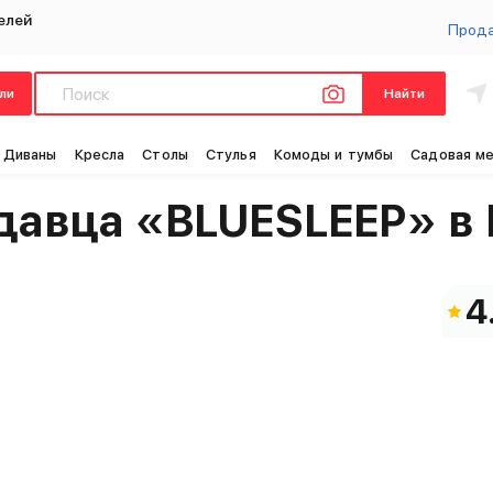
елей
Прод
ли
Найти
Це
Диваны
Кресла
Столы
Стулья
Комоды и тумбы
Садовая м
давца «BLUESLEEP» в
4