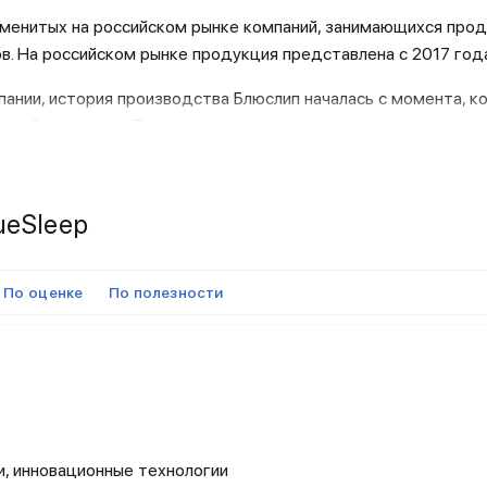
аменитых на российском рынке компаний, занимающихся прод
в. На российском рынке продукция представлена с 2017 год
ании, история производства Блюслип началась с момента, к
от бессонницы. Тщательно исследовав популярные на тот м
нейки товаров для сна. Также команде основателей бренда п
н, небольшой ассортимент и высокое качество товаров.
ueSleep
ены
 и крепкий сон — вот главная цель компании Блю Слип. Про
иалов и самые современные технологии производства обесп
По оценке
По полезности
иментной линейке представлены следующие товары:
и, инновационные технологии