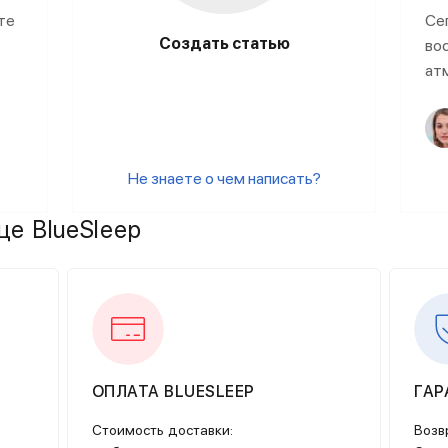
те
Се
Создать статью
во
ат
Не знаете о чем написать?
це BlueSleep
ОПЛАТА BLUESLEEP
ГАР
Стоимость доставки:
Возв