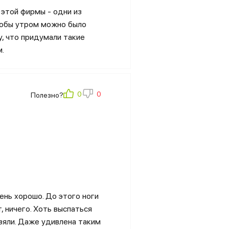
 этой фирмы - одни из
чтобы утром можно было
новационные схемы изготовления и
у, что придумали такие
ток поверхность изделия может
м.
ную анатомическую поддержку
Полезно?
ото продукции Блюслип на нашем
ли приобретенная модель вас не
е совершения покупки.
 России. Адрес и телефоны шоу-
те. Возможность лично
 очень важна для ряда
чень хорошо. До этого ноги
ей в ассортименте шоу-рума перед
т, ничего. Хоть выспаться
взяли. Даже удивлена таким