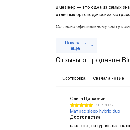
Bluesleep — это одна из самых зн
отличных ортопедических матрасо
Согласно официальному сайту комп
бренда Марк Хамильфорд страдал 
идее изготовления собственной ли
Показать
— продажи преимущественно онлай
еще
Отзывы о продавце Bl
Доступность и разумные ц
Обеспечить покупателям здоровый
подушек, высокое качество матер
Сортировка:
Сначала новые
спрос и отличную репутацию.
На сегодняшний момент в ассорт
Ольга Цалхонян
12.02.2022
Матрас sleep hybrid duo
матрасы;
Достоинства
подушки;
качество, натуральные ткан
чехлы на подушки и матрасы;