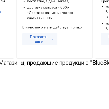
ром
бесплатно, в день заказа;
Срок
ма
доставка матраса - 600р.
е
Bl
*Доставка защитных чехлов
Sl
платная - 300р.
ма
В качестве оплаты действует только
Bl
онлайн-оплата картой, бесконтактная
м
Показать
оплата или рассрочка.
че
еще
м
Кр
и
агазины, продающие продукцию "BlueSle
Прод
возв
драй
прав
каче
видо
с 30
100 