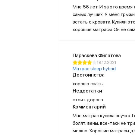
лучших поставщиках компонентов 
Мне 56 лет. И за это время
самых лучших. У меня грыжи
В производстве используются сам
встать с кровати. Купили э
обработки продукции для улучшен
хорошие матрасы. Он не са
приобретать антибактериальные с
головы или тела.
Где можно приобрести прод
Параскева Филатова
Вы всегда можете купить понрави
19.12.2021
сайте. Конечно, товары для сна о
Матрас sleep hybrid
Достоинства
устроит, производитель предоста
хорошо спать
Недостатки
стоит дорого
Также компания предлагает посети
Комментарий
румов Bluesleep вы найдете на оф
ознакомиться с продукцией, потро
Мне матрас купила внучка. Г
покупателей. Обратите внимание,
болят, вены, все-таки не тр
визитом.
можно. Хорошие матрасы дел