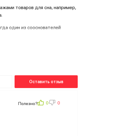
ажами товаров для сна, например,
а.
огда один из сооснователей
омент виды матрасов, он пришел к
онравилась концепция bed in a box
думанные конструкции матрасов и
ечивают товарам постоянный
Оставить отзыв
Полезно?