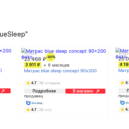
ueSleep"
41 802
39 114 ₽
-40%
25 0
23 468 ₽
4 18
3 911 ₽
6 месяцев
0
Матр
Матрас blue sleep concept 90x200
38 отзывов
4.
4.7
Подробнее
В магазин
прод
продавец
38 отз.
4.
4.7