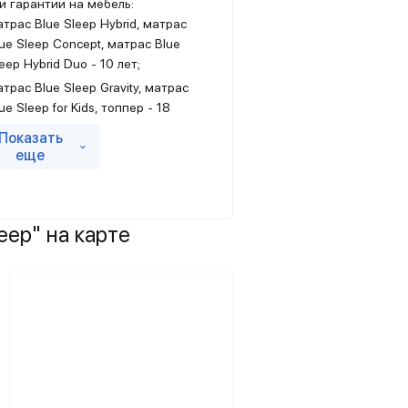
и гарантии на мебель:
трас Blue Sleep Hybrid, матрас
ue Sleep Concept, матрас Blue
eep Hybrid Duo - 10 лет;
трас Blue Sleep Gravity, матрас
ue Sleep for Kids, топпер - 18
есяцев;
Показать
хол на матрас Blue Sleep – 18
еще
есяцев;
овать Blue Sleep без изголовья, с
зголовьем - 18 месяцев.
ep" на карте
авец предоставляет гарантию на
рат товара по услуге «тест-
в», по которой Покупатель имеет
о вернуть матрас надлежащего
ства с сохраненным товарным
м и потребительскими свойствами
-го дня после покупки в течение
дней с момента приобретения