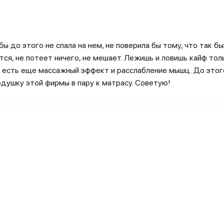
ы до этого не спала на нем, не поверила бы тому, что так б
тся, не потеет ничего, не мешает. Лежишь и ловишь кайф тол
 есть еще массажный эффект и расслабление мышц. До этого
я отечественного рынка на территорию Российской Федерац
одушку этой фирмы в пару к матрасу. Советую!
интернет-магазина Bluesleep — ведь теперь их не приходитс
ас или чехол теперь не зависит от транспортных ограничени
е bed in a box каталог матрасов Блюслип содержит только 
уверены в их качестве и ортопедических свойствах. Каждый
 Использование современных материалов формирует особую 
альных салонов и складов себестоимость продукции снижает
а
Блю Слип вы можете увидеть как на официальном сайте комп
ва представителей бренда о высококлассных материалах, ис