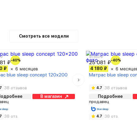
Смотреть все модели
 ₽
41 802 ₽
-40%
-40%
81 ₽
25 081 ₽
0 ₽
6 месяцев
4 180 ₽
6 месяце
ас blue sleep concept 120x200
Матрас blue sleep co
38 отзывов
38 отзывов
7
4.7
Подробнее
В магазин
Подробнее
авец
продавец
38 отз.
38 отз.
7
4.7