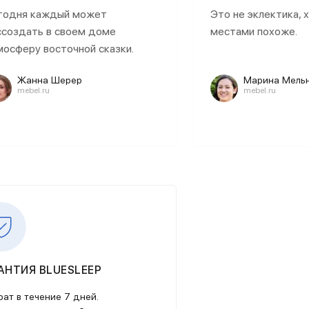
годня каждый может
Это не эклектика, 
ссоздать в своем доме
местами похоже.
мосферу восточной сказки.
Жанна Шерер
Марина Мель
mebel.ru
mebel.ru
АНТИЯ BLUESLEEP
рат в течение 7 дней.