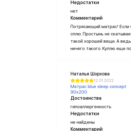
Недостатки
пледы;
нет
постельное белье.
Комментарий
Потрясающий матрас! Если б
сплю. Простынь не скатывае
такой хорошей вещи. А ведь
Перенос производства товаров дл
ничего такого. Куплю еще п
наличии всех моделей на складах 
Возможность купить подушку, матр
Из-за приверженности бренда схем
Наталья Шорхова
подушек, однако вы можете быть 
12.01.2022
прежде чем поступить в продажу.
Матрас blue sleep concept
однако за счет отсутствия регион
90x200
Достоинства
массового покупателя.
гипоаллергенность
Высочайшая планка качеств
Недостатки
Отзывы покупателей на продукцию 
не найдены
сайта. Все они подтверждают сло
Комментарий