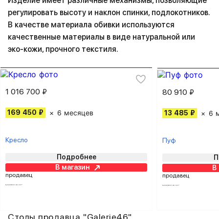
Изделие имеет различные механизмы, позволяющие
регулировать высоту и наклон спинки, подлокотников.
В качестве материала обивки используются
качественные материалы в виде натуральной или
эко-кожи, прочного текстиля.
1 016 700 ₽
80 910 ₽
169 450 ₽
6 месяцев
13 485 ₽
6 
Кресло
Пуф
Подробнее
П
В магазин
В
продавец
продавец
Столы продавца "Galerie46"