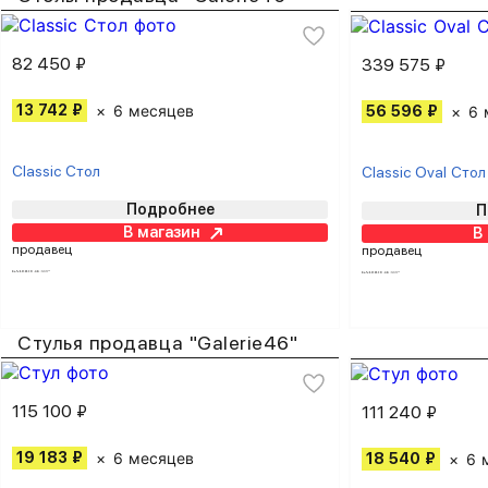
82 450 ₽
339 575 ₽
13 742 ₽
6 месяцев
56 596 ₽
6 
Classic Стол
Classic Oval Стол
Подробнее
П
В магазин
В
продавец
продавец
Стулья продавца "Galerie46"
115 100 ₽
111 240 ₽
19 183 ₽
6 месяцев
18 540 ₽
6 