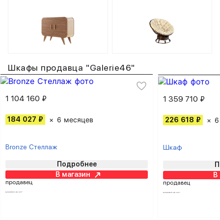
Шкафы продавца "Galerie46"
1 104 160 ₽
1 359 710 ₽
184 027 ₽
6 месяцев
226 618 ₽
6
Bronze Стеллаж
Шкаф
Подробнее
П
В магазин
В
продавец
продавец