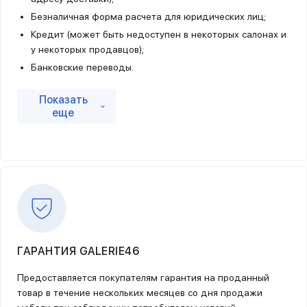
Безналичная форма расчета для юридических лиц;
Кредит (может быть недоступен в некоторых салонах и
у некоторых продавцов);
Банковские переводы.
Для оплаты заказа банковской картой достаточно выбрать
Показать
пункт "Оплатить заказ банковской картой online" и
еще
следовать инструкциям. Для оплаты заказа банковской
картой необходимо ввести данные на защищенной
странице процессингового центра Банка и нажать
«Оплатить». К оплате принимаются банковские карты
VISA, MasterCard, МИР.
ГАРАНТИЯ GALERIE46
Предоставляется покупателям гарантия на проданный
товар в течение нескольких месяцев со дня продажи