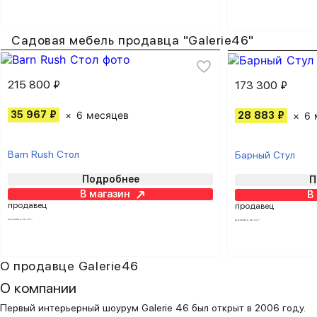
Садовая мебель продавца "Galerie46"
215 800 ₽
173 300 ₽
35 967 ₽
6 месяцев
28 883 ₽
6 
Barn Rush Стол
Барный Стул
Подробнее
П
В магазин
В
продавец
продавец
О продавце Galerie46
О компании
Первый интерьерный шоурум Galerie 46 был открыт в 2006 году.