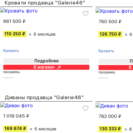
Кровати продавца "Galerie46"
661 500 ₽
760 500 ₽
110 250 ₽
6 месяцев
126 750 ₽
6
Кровать
Кровать
Подробнее
П
В магазин
В
продавец
продавец
Диваны продавца "Galerie46"
1 018 045 ₽
782 000 ₽
169 674 ₽
6 месяцев
130 333 ₽
6