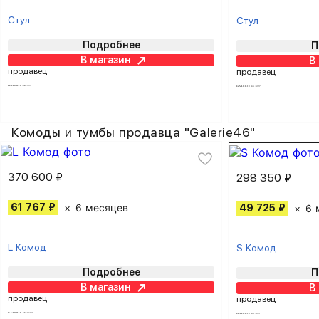
Стул
Стул
Подробнее
П
В магазин
В
продавец
продавец
Комоды и тумбы продавца "Galerie46"
370 600 ₽
298 350 ₽
61 767 ₽
6 месяцев
49 725 ₽
6 
L Комод
S Комод
Подробнее
П
В магазин
В
продавец
продавец