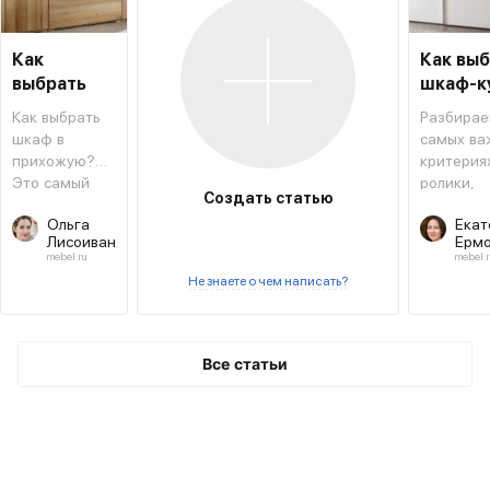
Как
Как вы
выбрать
шкаф-к
шкаф в
Как выбрать
Разбирае
прихожую
шкаф в
самых ва
прихожую?
критериях
Это самый
ролики,
Создать статью
необходимый
фасады 
Ольга
Екат
предмет
другое.
Лисоиван
Ермо
мебели
mebel.ru
mebel.r
рядом с
Не знаете о чем написать?
входной
дверью.
Все статьи