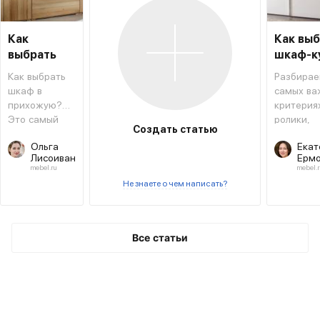
Как
Как вы
выбрать
шкаф-к
шкаф в
Как выбрать
Разбирае
прихожую
шкаф в
самых ва
прихожую?
критериях
Это самый
ролики,
Создать статью
необходимый
фасады 
Ольга
Екат
предмет
другое.
Лисоиван
Ермо
мебели
mebel.ru
mebel.r
рядом с
Не знаете о чем написать?
входной
дверью.
Все статьи