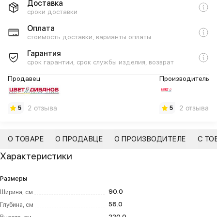
Доставка
сроки доставки
Оплата
стоимость доставки, варианты оплаты
Гарантия
срок гарантии, срок службы изделия, возврат
Продавец
Производитель
2 отзыва
2 отзыва
5
5
О ТОВАРЕ
О ПРОДАВЦЕ
О ПРОИЗВОДИТЕЛЕ
С ТО
Характеристики
Размеры
90.0
Ширина, см
58.0
Глубина, см
220.0