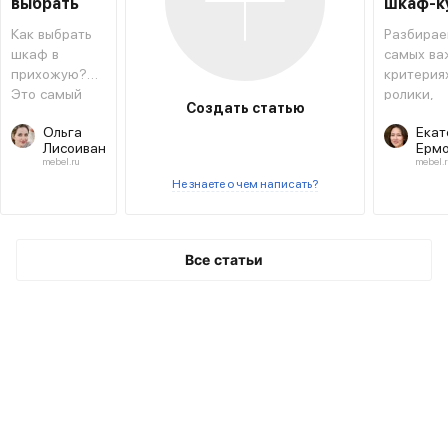
выбрать
шкаф-к
шкаф в
Как выбрать
Разбирае
прихожую
шкаф в
самых ва
прихожую?
критериях
Это самый
ролики,
Создать статью
необходимый
фасады 
Ольга
Екат
предмет
другое.
Лисоиван
Ермо
мебели
mebel.ru
mebel.r
рядом с
Не знаете о чем написать?
входной
дверью.
Все статьи