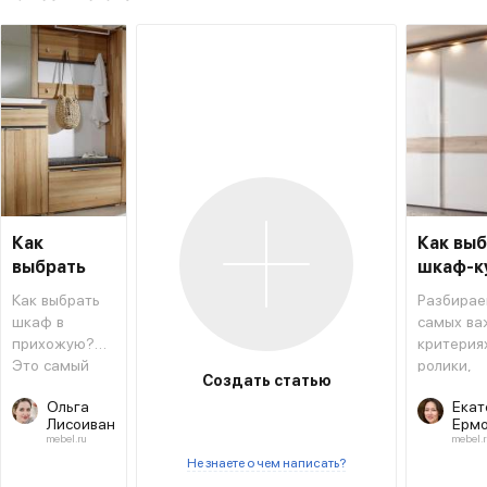
Как
Как вы
выбрать
шкаф-к
шкаф в
Как выбрать
Разбирае
прихожую
шкаф в
самых ва
прихожую?
критериях
Это самый
ролики,
Создать статью
необходимый
фасады 
Ольга
Екат
предмет
другое.
Лисоиван
Ермо
мебели
mebel.ru
mebel.r
рядом с
Не знаете о чем написать?
входной