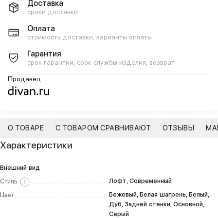
Доставка
сроки доставки
Оплата
стоимость доставки, варианты оплаты
Гарантия
срок гарантии, срок службы изделия, возврат
Продавец
О ТОВАРЕ
С ТОВАРОМ СРАВНИВАЮТ
ОТЗЫВЫ
МА
Характеристики
Внешний вид
Лофт, Современный
Стиль
Бежевый, Белая шагрень, Белый,
Цвет
Дуб, Задней стенки, Основной,
Серый