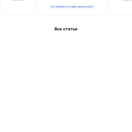
рядом с
Не знаете о чем написать?
входной
дверью.
Все статьи