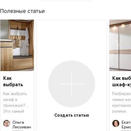
Полезные статьи
Как
Как вы
выбрать
шкаф-к
шкаф в
Как выбрать
Разбирае
прихожую
шкаф в
самых ва
прихожую?
критериях
Это самый
ролики,
Создать статью
необходимый
фасады 
Ольга
Екат
предмет
другое.
Лисоиван
Ермо
мебели
mebel.ru
mebel.r