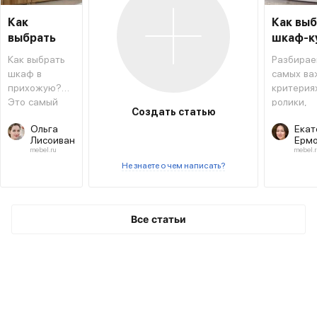
Как
Как вы
выбрать
шкаф-к
шкаф в
Как выбрать
Разбирае
прихожую
шкаф в
самых ва
прихожую?
критериях
Это самый
ролики,
Создать статью
необходимый
фасады 
Ольга
Екат
предмет
другое.
Лисоиван
Ермо
мебели
mebel.ru
mebel.r
рядом с
Не знаете о чем написать?
входной
дверью.
Все статьи