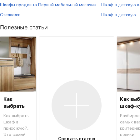
Шкафы продавца Первый мебельный магазин
Шкаф в детскую к
Стеллажи
Шкаф в детскую
Полезные статьи
Как
Как вы
выбрать
шкаф-к
шкаф в
Как выбрать
Разбирае
прихожую
шкаф в
самых ва
прихожую?
критериях
Это самый
ролики,
Создать статью