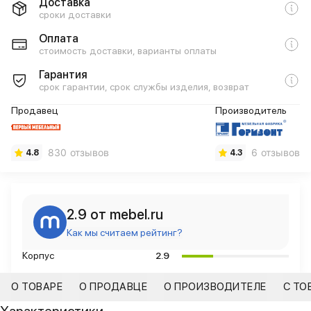
Доставка
сроки доставки
Оплата
стоимость доставки, варианты оплаты
Гарантия
срок гарантии, срок службы изделия, возврат
Продавец
Производитель
830 отзывов
6 отзывов
4.8
4.3
2.9 от mebel.ru
Как мы считаем рейтинг?
Корпус
2.9
О ТОВАРЕ
О ПРОДАВЦЕ
О ПРОИЗВОДИТЕЛЕ
С ТО