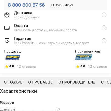
8 800 800 57 56
ID: 123581321
Доставка
сроки доставки
Оплата
стоимость доставки, варианты оплаты
Гарантия
срок гарантии, срок службы изделия, возврат
Продавец
Производитель
12 отзывов
12 отзывов
4.6
4.6
О ТОВАРЕ
О ПРОДАВЦЕ
О ПРОИЗВОДИТЕЛЕ
С ТО
Характеристики
Размеры
50
Длина, см