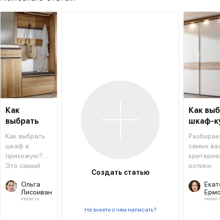
Как
Как вы
выбрать
шкаф-к
шкаф в
Как выбрать
Разбирае
прихожую
шкаф в
самых ва
прихожую?
критериях
Это самый
ролики,
Создать статью
необходимый
фасады 
Ольга
Екат
предмет
другое.
Лисоиван
Ермо
мебели
mebel.ru
mebel.r
рядом с
Не знаете о чем написать?
входной