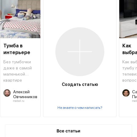
Тумба в
Как
интерьере
выбр
тумбу
Без тумбочки
Как вы
телев
даже в самой
тумбу 
маленькой
телеви
квартире
вопрос
Создать статью
никуда
актуал
Алексей
Са
для мн
Овчинников
Пи
ведь
mebel.ru
meb
предст
Не знаете о чем написать?
совре
гостин
этого
предм
Все статьи
сложно