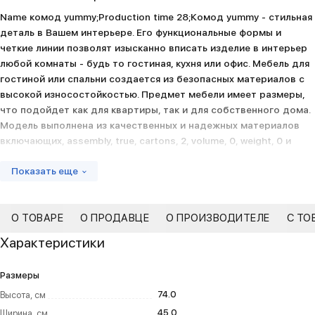
Name комод yummy;Production time 28;Комод yummy - стильная
деталь в Вашем интерьере. Его функциональные формы и
четкие линии позволят изысканно вписать изделие в интерьер
любой комнаты - будь то гостиная, кухня или офис. Мебель для
гостиной или спальни создается из безопасных материалов с
высокой износостойкостью. Предмет мебели имеет размеры,
что подойдет как для квартиры, так и для собственного дома.
Модель выполнена из качественных и надежных материалов
включающих, assembly, true, cartons, 2, volume, 0, weight, 0 и
ЛДСП, отличающихся высокой износостойкостью и
Показать еще
долговечностью.
О ТОВАРЕ
О ПРОДАВЦЕ
О ПРОИЗВОДИТЕЛЕ
С ТО
Характеристики
Размеры
74.0
Высота, см
45.0
Ширина, см