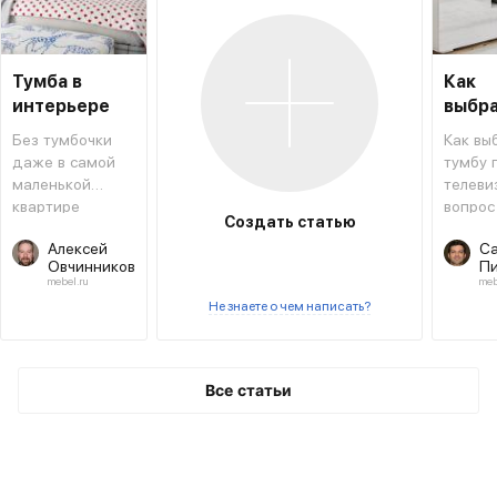
Тумба в
Как
интерьере
выбр
тумбу
Без тумбочки
Как вы
телев
даже в самой
тумбу 
маленькой
телеви
квартире
вопрос
Создать статью
никуда
актуал
Алексей
Са
для мн
Овчинников
Пи
ведь
mebel.ru
meb
предст
Не знаете о чем написать?
совре
гостин
этого
предм
Все статьи
сложно
если
телеви
настен
мало к