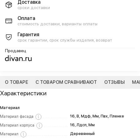
Доставка
сроки доставки
Оплата
стоимость доставки, варианты оплаты
Гарантия
срок гарантии, срок службы изделия, возврат
Продавец
О ТОВАРЕ
С ТОВАРОМ СРАВНИВАЮТ
ОТЗЫВЫ
МА
Характеристики
Материал
16, В, Мдф, Мм, Пвх, Пленке
Материал фасада
16, Лдсп, Мм
Материал корпуса
Деревянный
Материал