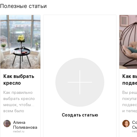
Полезные статьи
Как выбрать
Как в
кресло
подв
мешок
кресл
Как правильно
Вы реш
выбрать кресло
покупа
мешок, чтобы
подвес
всем было
и тепе
Создать статью
удобно и
выбира
Алина
С
выглядело
вид и 
Поливанова
С
уместно и
помож
mebel.ru
meb
гармонично в
сориен