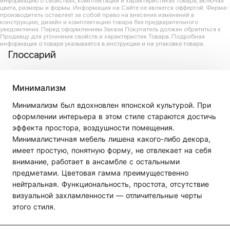
информацию о свойствах, комплектации и характеристиках товара, включая
цвета, размеры и формы. Информация на Сайте не является оффертой. Фирма-
производитель оставляет за собой право на внесение изменений в
конструкцию, дизайн и комплектацию товара без предварительного
уведомления. Перед оформлением Заказа Покупатель должен обратиться к
Продавцу для уточнения свойств и характеристик Товара. Подробная
информация о товаре указывается в инструкции и на упаковке товара.
Глоссарий
Минимализм
Минимализм был вдохновлен японской культурой. При
оформлении интерьера в этом стиле стараются достичь
эффекта простора, воздушности помещения.
Минималистичная мебель лишена какого-либо декора,
имеет простую, понятную форму, не отвлекает на себя
внимание, работает в ансамбле с остальными
предметами. Цветовая гамма преимущественно
нейтральная. Функциональность, простота, отсутствие
визуальной захламленности — отличительные черты
этого стиля.