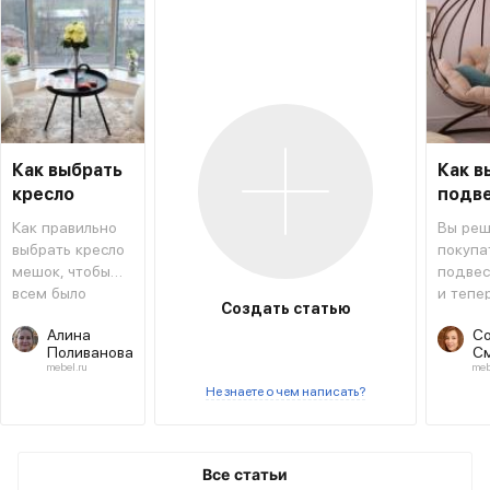
Как выбрать
Как в
кресло
подв
мешок
кресл
Как правильно
Вы реш
выбрать кресло
покупа
мешок, чтобы
подвес
всем было
и тепе
Создать статью
удобно и
выбира
Алина
С
выглядело
вид и 
Поливанова
С
уместно и
помож
mebel.ru
meb
гармонично в
сориен
Не знаете о чем написать?
помещении? На
среди 
сегодняшний
распро
день этот
видов.
элемент мебели
Все статьи
пользуется