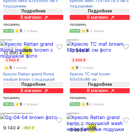
Кресло deko 62х55х85 см с
Кресло deko 70х74х78,5 см с
подушками
подушками
Подробнее
Подробнее
В магазин
В магазин
продавец
продавец
5
2 отзыва
5
2 отзыва
18 990 ₽
12 999 ₽
-32%
12 990 ₽
3 000 ₽
3 009 ₽
5
2 отзыва
5
2 отзыва
Кресло Rattan grand Roma
Кресло TC maf brown
medium brown с подушкой
60х54х96 см
Подробнее
Подробнее
В магазин
В магазин
продавец
продавец
5
2 отзыва
5
2 отзыва
12 999 ₽
9 140 ₽
-850 ₽
-23%
9 990 ₽