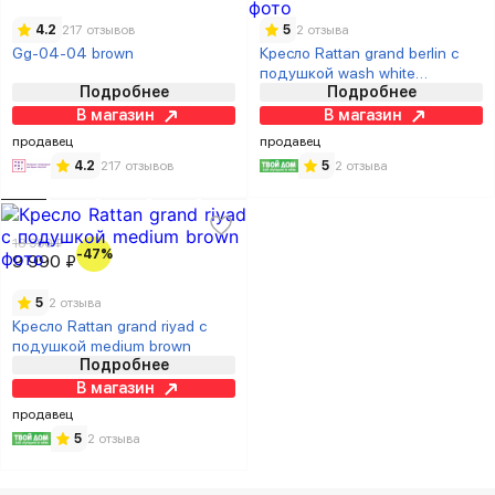
4.2
217 отзывов
5
2 отзыва
Gg-04-04 brown
Кресло Rattan grand berlin с
подушкой wash white
Подробнее
Подробнее
бежевые подушки
В магазин
В магазин
продавец
продавец
4.2
217 отзывов
5
2 отзыва
18 990 ₽
-47%
9 990 ₽
5
2 отзыва
Кресло Rattan grand riyad с
подушкой medium brown
Подробнее
В магазин
продавец
5
2 отзыва