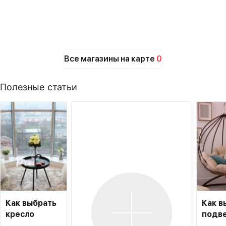
Все магазины на карте
0
Полезные статьи
Как выбрать
Как в
кресло
подв
мешок
кресл