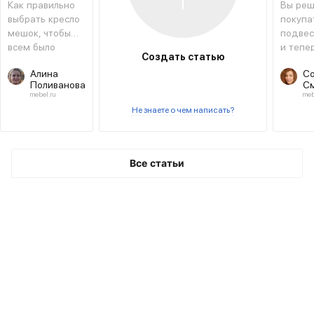
Как правильно
Вы реш
выбрать кресло
покупа
мешок, чтобы
подвес
всем было
и тепе
Создать статью
удобно и
выбира
Алина
С
выглядело
вид и 
Поливанова
С
уместно и
помож
mebel.ru
meb
гармонично в
сориен
Не знаете о чем написать?
помещении? На
среди 
сегодняшний
распро
день этот
видов.
элемент мебели
Все статьи
пользуется
заслуженной
популярностью
по всему миру, и
это
неудивительно.
Гармоничное
сочетание
оригинального
исполнения,
повышенного