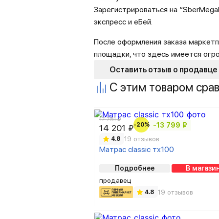
Зарегистрироваться на “SberMegaM
экспресс и еБей.
После оформления заказа маркетп
площадки, что здесь имеется огр
Оставить отзыв о продавце
С этим товаром сра
17 751 ₽
-20%
-13 799 ₽
14 201 ₽
19 отзывов
4.8
Матрас classic тх100
Подробнее
В магази
продавец
19 отзывов
4.8