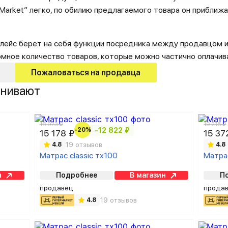
arket” легко, по обилию предлагаемого товара он приближа
лейс берет на себя функции посредника между продавцом и
омное количество товаров, которые можно частично оплачив
Пожаловаться на продавца
внивают
18 973 ₽
19 215 ₽
-20%
-12 822 ₽
15 178 ₽
15 37
19 отзывов
4.8
4.8
Матрас classic тх100
Матрас
н
Подробнее
В магазин
П
продавец
прода
19 отзывов
4.8