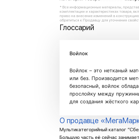
* Все информационные материалы, представл
комплектации и характеристиках товара, вк
право на внесение изменений в конструкци
обратиться к Продавцу для уточнения свойст
Глоссарий
Войлок
Войлок – это нетканый мат
или без. Производится ме
безопасный, войлок облада
прослойку между пружинны
для создания жёсткого кар
О продавце «МегаМар
Мультикатегорийный каталог “Сбе
Большую часть её сейчас занимает