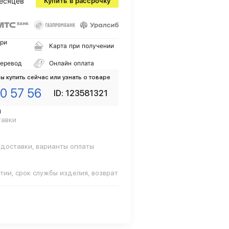
есяцев
Купить в рассрочку
ри
Карта при получении
перевод
Онлайн оплата
ы купить сейчас или узнать о товаре
0 57 56
ID: 123581321
а
тавки
 доставки, варианты оплаты
тии, срок службы изделия, возврат