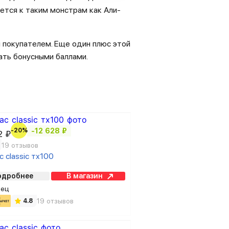
ется к таким монстрам как Али-
 покупателем. Еще один плюс этой
ать бонусными баллами.
-20%
-12 628 ₽
2 ₽
19 отзывов
 classic тх100
одробнее
В магазин
вец
19 отзывов
4.8