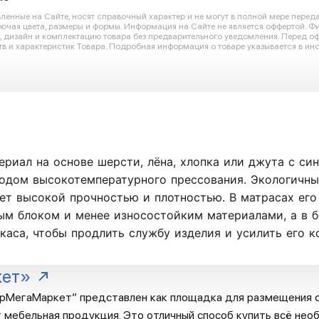
енные на Сайте, носят справочный характер и не могут в полной мере перед
лючая цвета, размеры и формы. Информация на Сайте не является оффертой. Ф
ю, дизайн и комплектацию товара без предварительного уведомления. Перед 
в и характеристик Товара. Подробная информация о товаре указывается в инс
ериал на основе шерсти, лёна, хлопка или джута с с
тодом высокотемпературного прессования. Экологичны
ет высокой прочностью и плотностью. В матрасах его
м блоком и менее износостойким материалами, а в 
каса, чтобы продлить службу изделия и усилить его к
кет»
рМегаМаркет” представлен как площадка для размещения с
 мебельная продукция. Это отличный способ купить всё необ