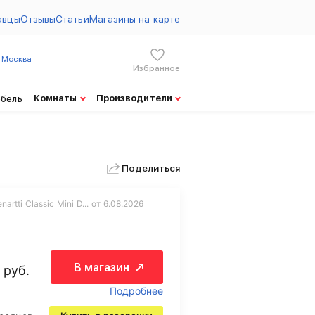
авцы
Отзывы
Статьи
Магазины на карте
Москва
Избранное
Комнаты
Производители
ебель
Поделиться
rtti Classic Mini D... от 6.08.2026
В магазин
руб.
Подробнее