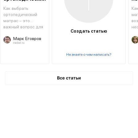
матрас
ма
Как выбрать
Ка
ортопедический
ма
матрас – это
во
важный вопрос для
не
Создать статью
тех, кто хочет
из
Марк Еговров
сменить
ва
mebel.ru
предыдущий или
пр
приобрести новый
сп
Не знаете о чем написать?
вариант.
ме
и з
мо
во
Все статьи
ря
сов