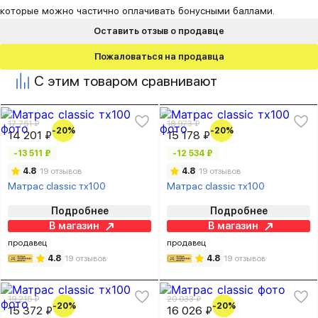
которые можно частично оплачивать бонусными баллами.
Оставить отзыв о продавце
Пожаловаться на продавца
С этим товаром сравнивают
17 751 ₽
18 973 ₽
-20%
-20%
14 201 ₽
15 178 ₽
-13 511 ₽
-12 534 ₽
4.8
19 отзывов
4.8
19 отзывов
Матрас classic тх100
Матрас classic тх100
Подробнее
Подробнее
В магазин
В магазин
продавец
продавец
4.8
19 отзывов
4.8
19 отзывов
19 215 ₽
20 033 ₽
-20%
-20%
15 372 ₽
16 026 ₽