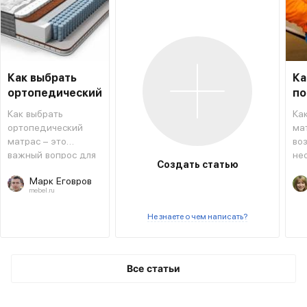
Как выбрать
Ка
ортопедический
по
матрас
ма
Как выбрать
Ка
ортопедический
ма
матрас – это
во
важный вопрос для
не
Создать статью
тех, кто хочет
из
Марк Еговров
сменить
ва
mebel.ru
предыдущий или
пр
приобрести новый
сп
Не знаете о чем написать?
вариант.
ме
и з
мо
во
Все статьи
ря
сов