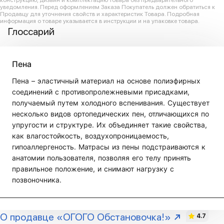
конструкцию, дизайн и комплектацию товара без предварительного
уведомления. Перед оформлением Заказа Покупатель должен обратиться к
Продавцу для уточнения свойств и характеристик Товара. Подробная
информация о товаре указывается в инструкции и на упаковке товара.
Глоссарий
Пена
Пена – эластичный материал на основе полиэфирных
соединений с противопролежневыми присадками,
получаемый путем холодного вспенивания. Существует
несколько видов ортопедических пен, отличающихся по
упругости и структуре. Их объединяет такие свойства,
как влагостойкость, воздухопроницаемость,
гипоаллергеность. Матрасы из пены подстраиваются к
анатомии пользователя, позволяя его телу принять
правильное положение, и снимают нагрузку с
позвоночника.
О продавце «ОГОГО Обстановочка!»
4.7