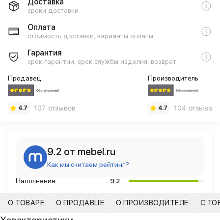
Доставка
сроки доставки
Оплата
стоимость доставки, варианты оплаты
Гарантия
срок гарантии, срок службы изделия, возврат
Продавец
Производитель
107 отзывов
104 отзыва
4.7
4.7
9.2 от mebel.ru
Как мы считаем рейтинг?
Наполнение
9.2
О ТОВАРЕ
О ПРОДАВЦЕ
О ПРОИЗВОДИТЕЛЕ
С ТО