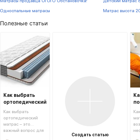
Матрасы продавца ОГОГО Обстановочка!
Детский матрас 
Односпальные матрасы
Матрас высота 2
Полезные статьи
Как выбрать
Ка
ортопедический
по
матрас
ма
Как выбрать
Ка
ортопедический
ма
матрас – это
во
важный вопрос для
не
Создать статью
тех, кто хочет
из