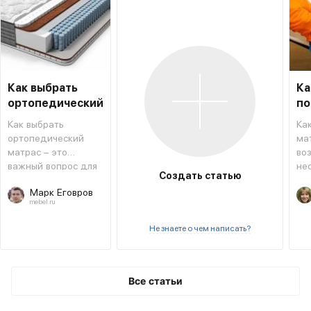
Как выбрать
Ка
ортопедический
по
матрас
ма
Как выбрать
Ка
ортопедический
ма
матрас – это
во
важный вопрос для
не
Создать статью
тех, кто хочет
из
Марк Еговров
сменить
ва
mebel.ru
предыдущий или
пр
приобрести новый
сп
Не знаете о чем написать?
вариант.
ме
и з
мо
во
Все статьи
ря
сов