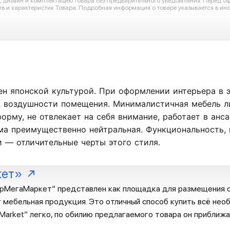
ю, дизайн и комплектацию товара без предварительного уведомления. Перед 
в и характеристик Товара. Подробная информация о товаре указывается в инс
н японской культурой. При оформлении интерьера в 
, воздушности помещения. Минималистичная мебель л
орму, не отвлекает на себя внимание, работает в анс
ма преимущественно нейтральная. Функциональность, 
 — отличительные черты этого стиля.
кет»
рМегаМаркет” представлен как площадка для размещения с
 мебельная продукция. Это отличный способ купить всё необ
arket” легко, по обилию предлагаемого товара он приближа