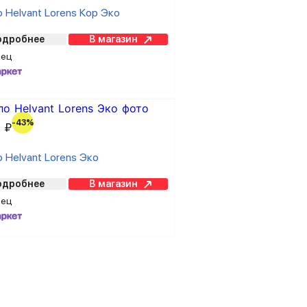
 Helvant Lorens Кор Эко
одробнее
В магазин
вец
-43%
 ₽
 Helvant Lorens Эко
одробнее
В магазин
вец