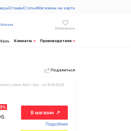
авцы
Отзывы
Статьи
Магазины на карте
Москва
Избранное
Комнаты
Производители
ебель
Поделиться
vant Lorens Фист Эко... от 8.08.2026
43%
В магазин
уб.
Подробнее