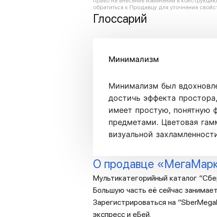
право на внесение изменений в конструкци
обратиться к Продавцу для уточнения свойст
Глоссарий
Минимализм
Минимализм был вдохновле
достичь эффекта простора
имеет простую, понятную ф
предметами. Цветовая гам
визуальной захламленности
О продавце «МегаМар
Мультикатегорийный каталог “Сбе
Большую часть её сейчас занимает
Зарегистрироваться на “SberMegaM
экспресс и еБей.