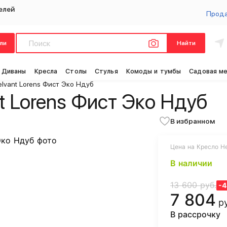
елей
Прод
ли
Найти
Диваны
Кресла
Столы
Стулья
Комоды и тумбы
Садовая м
elvant Lorens Фист Эко Ндуб
t Lorens Фист Эко Ндуб
В избранном
Цена на Кресло Hel
В наличии
13 600 руб.
-
7 804
р
В рассрочку