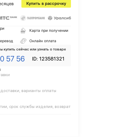
есяцев
Купить в рассрочку
ри
Карта при получении
перевод
Онлайн оплата
ы купить сейчас или узнать о товаре
0 57 56
ID: 123581321
а
тавки
 доставки, варианты оплаты
тии, срок службы изделия, возврат