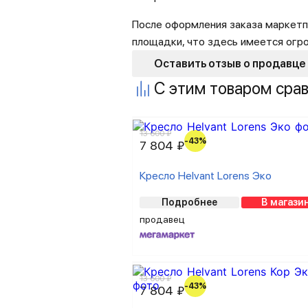
После оформления заказа маркетп
площадки, что здесь имеется огр
Оставить отзыв о продавце
С этим товаром сра
13 600 ₽
-43%
7 804 ₽
Кресло Helvant Lorens Эко
Подробнее
В магази
продавец
13 600 ₽
-43%
7 804 ₽