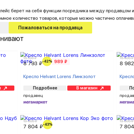
лейс берет на себя функции посредника между продавцом и
омное количество товаров, которые можно частично оплачив
Пожаловаться на продавца
внивают
15 100 ₽
15 400 ₽
-42%
989 ₽
8 793 ₽
8 982
Кресло Helvant Lorens Линкзолот
Кресло
н
Подробнее
В магазин
П
продавец
прода
13 600 ₽
13 600 ₽
-43%
7 804 ₽
7 804