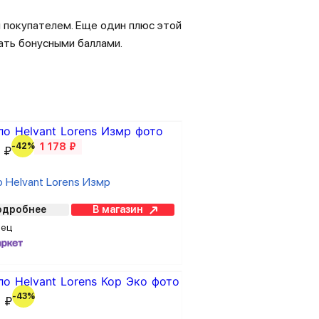
 покупателем. Еще один плюс этой
ать бонусными баллами.
-42%
1 178 ₽
 ₽
 Helvant Lorens Измр
одробнее
В магазин
вец
-43%
 ₽