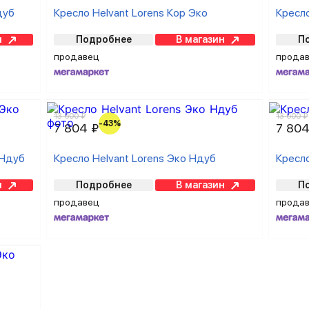
дуб
Кресло Helvant Lorens Кор Эко
Кресло
н
Подробнее
В магазин
П
продавец
прода
13 600 ₽
13 600 ₽
-43%
7 804 ₽
7 804
 Ндуб
Кресло Helvant Lorens Эко Ндуб
Кресло
н
Подробнее
В магазин
П
продавец
прода