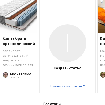
Как выбрать
Ка
ортопедический
по
матрас
ма
Как выбрать
Ка
ортопедический
ма
матрас – это
во
важный вопрос для
не
Создать статью
тех, кто хочет
из
Марк Еговров
сменить
ва
mebel.ru
предыдущий или
пр
приобрести новый
сп
Не знаете о чем написать?
вариант.
ме
и з
мо
во
Все статьи