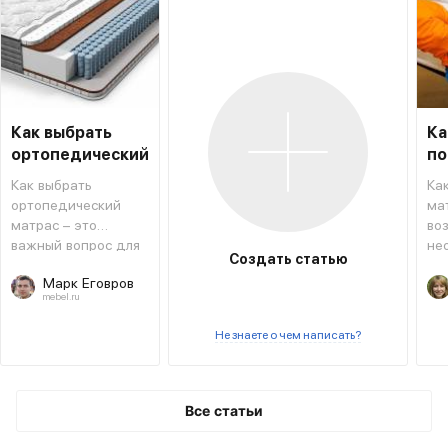
Как выбрать
Ка
ортопедический
по
матрас
ма
Как выбрать
Ка
ортопедический
ма
матрас – это
во
важный вопрос для
не
Создать статью
тех, кто хочет
из
Марк Еговров
сменить
ва
mebel.ru
предыдущий или
пр
приобрести новый
сп
Не знаете о чем написать?
вариант.
ме
и з
мо
во
Все статьи
ря
сов