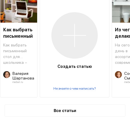
Как выбрать
Из че
письменный
делаю
стол для
столы
Как выбрать
На сег
школьника
письменный
день в
стол для
ассорт
школьника –
соврем
Создать статью
типовая
мебель
Валерия
Со
инструкция,
магази
Шартанова
См
которая
салоно
mebel.ru
mebe
поможет не
предст
Не знаете о чем написать?
ошибиться с
огромн
выбором.
разноо
матери
исполь
Все статьи
для
изготов
столов.