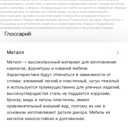
информацию о свойствах, комплектации и характеристиках товара, включая
цвета, размеры и формы. Информация на Сайте не является оффертой. Фирма-
производитель оставляет за собой право на внесение изменений в
конструкцию, дизайн и комплектацию товара без предварительного
уведомления. Перед оформлением Заказа Покупатель должен обратиться к
Продавцу для уточнения свойств и характеристик Товара. Подробная
информация о товаре указывается в инструкции и на упаковке товара.
Глоссарий
Металл
Металл — высокопрочный материал для изготовления
каркасов, фурнитуры и кованой мебели.
Характеристики будут отличаться в зависимости от
сплава: алюминий легкий и пластичный, чугун тяжелый
и используется преимущественно для уличных изделий,
высокоуглеродистая сталь не поддается коррозии,
бронза, медь и латунь пластичны, имеют
привлекательный внешний вид, поэтому из них в
основном изготавливают детали декора. Мебель из
металла износостойкая и долговечная.