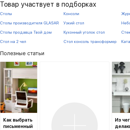
Товар участвует в подборках
Столы
Консоли
Журн
Столы производителя GLASAR
Узкий стол
Неб
Столы продавца Твой дом
Кухонный уголок стол
Сте
Стол на 2 чел
Стол консоль трансформер
Ката
Полезные статьи
Как выбрать
Из че
письменный
делаю