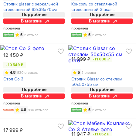
Столик glasar с зеркальной
Консоль со стеклянной
столешницей 63x38x70см
столешницей Glasar
Подробнее
Подробнее
91х32х77см
В магазин
В магазин
продавец
продавец
5
2 отзыва
5
2 отзыва
12 450 ₽
11 999 ₽
-11 000 ₽
-10 549 ₽
4.8
830 отзывов
5
2 отзыва
Стол Со 3
Столик Glasar со стеклом
50х50х55 см
Подробнее
Подробнее
В магазин
В магазин
продавец
продавец
4.8
830 отзывов
5
2 отзыва
17 999 ₽
11 947 ₽
-11 052 ₽