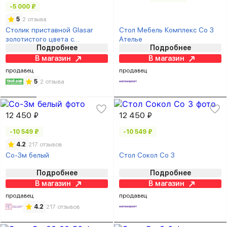
-5 000 ₽
5
2 отзыва
Столик приставной Glasar
Стол Мебель Комплекс Со 3
золотистого цвета с
Ателье
Подробнее
Подробнее
зеркальной столешницей
46х46х64см
В магазин
В магазин
продавец
продавец
5
2 отзыва
12 450 ₽
12 450 ₽
-10 549 ₽
-10 549 ₽
4.2
217 отзывов
Со-3м белый
Стол Сокол Со 3
Подробнее
Подробнее
В магазин
В магазин
продавец
продавец
4.2
217 отзывов