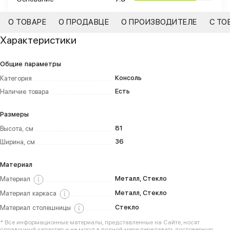
О ТОВАРЕ
О ПРОДАВЦЕ
О ПРОИЗВОДИТЕЛЕ
С ТО
Характеристики
Общие параметры
Консоль
Категория
Есть
Наличие товара
Размеры
81
Высота, см
36
Ширина, см
Материал
Металл, Стекло
Материал
Металл, Стекло
Материал каркаса
Стекло
Материал столешницы
* Все информационные материалы, представленные на Сайте, носят
справочный характер и не могут в полной мере передавать достоверную