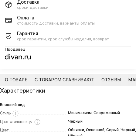
Доставка
сроки доставки
Оплата
стоимость доставки, варианты оплаты
Гарантия
срок гарантии, срок службы изделия, возврат
Продавец
О ТОВАРЕ
С ТОВАРОМ СРАВНИВАЮТ
ОТЗЫВЫ
МА
Характеристики
Внешний вид
Минимализм, Современный
Стиль
Черный
Цвет столешницы
Обвязки, Основной, Серый, Черный,
Цвет
Чёрный