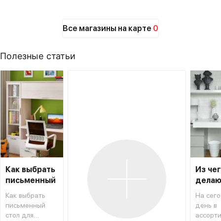
Все магазины на карте
0
Полезные статьи
Как выбрать
Из че
письменный
делаю
стол для
столы
Как выбрать
На сег
школьника
письменный
день в
стол для
ассорт