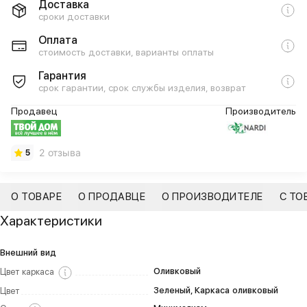
Доставка
сроки доставки
Оплата
стоимость доставки, варианты оплаты
Гарантия
срок гарантии, срок службы изделия, возврат
Продавец
Производитель
2 отзыва
5
О ТОВАРЕ
О ПРОДАВЦЕ
О ПРОИЗВОДИТЕЛЕ
С ТО
Характеристики
Внешний вид
Оливковый
Цвет каркаса
Зеленый, Каркаса оливковый
Цвет