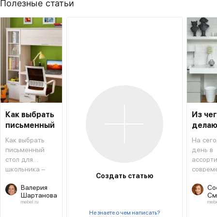
Полезные статьи
Как выбрать
Из че
письменный
делаю
стол для
столы
Как выбрать
На сег
школьника
письменный
день в
стол для
ассорт
школьника –
соврем
Создать статью
типовая
мебель
Валерия
Со
инструкция,
магази
Шартанова
См
которая
салоно
mebel.ru
mebe
поможет не
предст
Не знаете о чем написать?