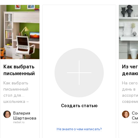
Как выбрать
Из че
письменный
делаю
стол для
столы
Как выбрать
На сег
школьника
письменный
день в
стол для
ассорт
школьника –
соврем
Создать статью
типовая
мебель
Валерия
Со
инструкция,
магази
Шартанова
См
которая
салоно
mebel.ru
mebe
поможет не
предст
Не знаете о чем написать?
ошибиться с
огромн