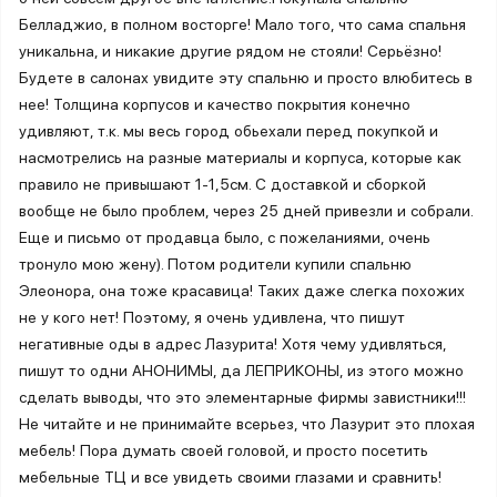
Белладжио, в полном восторге! Мало того, что сама спальня
уникальна, и никакие другие рядом не стояли! Серьёзно!
Будете в салонах увидите эту спальню и просто влюбитесь в
нее! Толщина корпусов и качество покрытия конечно
удивляют, т.к. мы весь город обьехали перед покупкой и
насмотрелись на разные материалы и корпуса, которые как
правило не привышают 1-1,5см. С доставкой и сборкой
вообще не было проблем, через 25 дней привезли и собрали.
Еще и письмо от продавца было, с пожеланиями, очень
тронуло мою жену). Потом родители купили спальню
Элеонора, она тоже красавица! Таких даже слегка похожих
не у кого нет! Поэтому, я очень удивлена, что пишут
негативные оды в адрес Лазурита! Хотя чему удивляться,
пишут то одни АНОНИМЫ, да ЛЕПРИКОНЫ, из этого можно
сделать выводы, что это элементарные фирмы завистники!!!
Не читайте и не принимайте всерьез, что Лазурит это плохая
мебель! Пора думать своей головой, и просто посетить
мебельные ТЦ и все увидеть своими глазами и сравнить!