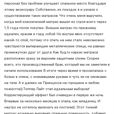
персонал без проблем улучшает спальное место благодаря
этому аксессуару. Собственно, из поездок я и узнала о
существовании таких матрасов. Что очень меня выручило,
когда мой классический матрас вышел из строя всего через
1,5 года после покупки...Внешне матрас по-прежнему
идеален, красив и горд собой. Но внутри явно отсутствует
какой-то слой, потому что спать на нем стало невозможно:
чувствуются выпирающие металлические спицы, на равных
промежутках друг от друга. Как будто каркас матраса
расположен сразу за верхним защитным слоем. Скорее
всего, это производственный брак, который мы не заметили в
начале использования. В итоге через время я просыпалась с
болью в спине, с онемевшими руками и чуть ли не синяками
на теле. А я далеко не Принцесса на горошине и люблю
пожёстче)).Топпер Лайт стал идеальным выбором!
Корректирующий эффект был очевиден в первую же ночь.
Впервые за несколько месяцев я спала, как младенец. И
наутро не хотелось вылезать из постели)). Этот тонкий
матрас идеально выровнял спальную поверхность, добавил