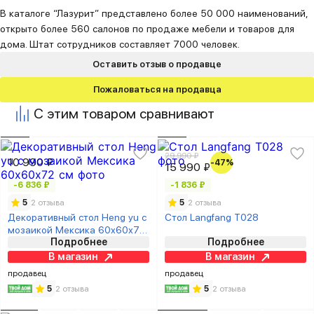
В каталоге “Лазурит” представлено более 50 000 наименований,
открыто более 560 салонов по продаже мебели и товаров для
дома. Штат сотрудников составляет 7000 человек.
Оставить отзыв о продавце
Пожаловаться на продавца
С этим товаром сравнивают
29 990 ₽
10 990 ₽
-47%
15 990 ₽
-6 836 ₽
-1 836 ₽
5
2 отзыва
5
2 отзыва
Декоративный стол Heng yu с
Стол Langfang T028
мозаикой Мексика 60х60х72
Подробнее
Подробнее
см
В магазин
В магазин
продавец
продавец
5
2 отзыва
5
2 отзыва