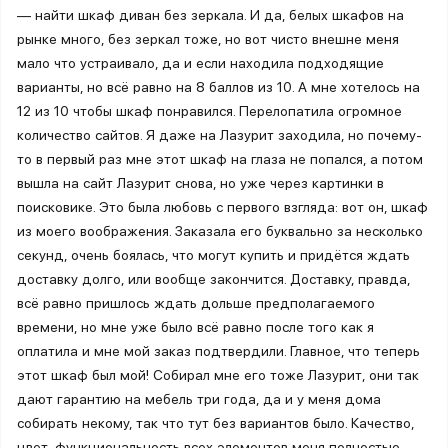
— найти шкаф диван без зеркала. И да, белых шкафов на
рынке много, без зеркал тоже, но вот чисто внешне меня
мало что устраивало, да и если находила подходящие
варианты, но всё равно на 8 баллов из 10. А мне хотелось на
12 из 10 чтобы шкаф понравился. Перелопатила огромное
количество сайтов. Я даже на Лазурит заходила, но почему-
то в первый раз мне этот шкаф на глаза не попался, а потом
вышла на сайт Лазурит снова, но уже через картинки в
поисковике. Это была любовь с первого взгляда: вот он, шкаф
из моего воображения. Заказала его буквально за несколько
секунд, очень боялась, что могут купить и придётся ждать
доставку долго, или вообще закончится. Доставку, правда,
всё равно пришлось ждать дольше предполагаемого
времени, но мне уже было всё равно после того как я
оплатила и мне мой заказ подтвердили. Главное, что теперь
этот шкаф был мой! Собирал мне его тоже Лазурит, они так
дают гарантию на мебель три года, да и у меня дома
собирать некому, так что тут без вариантов было. Качество,
цвет, функциональность всех элементов меня полностью