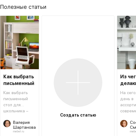
Полезные статьи
Как выбрать
Из че
письменный
делаю
стол для
столы
Как выбрать
На сег
школьника
письменный
день в
стол для
ассорт
школьника –
соврем
Создать статью
типовая
мебель
Валерия
Со
инструкция,
магази
Шартанова
См
которая
салоно
mebel.ru
mebe
поможет не
предст