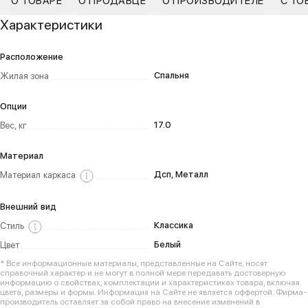
О ТОВАРЕ
О ПРОДАВЦЕ
О ПРОИЗВОДИТЕЛЕ
С ТО
Характеристики
Расположение
Спальня
Жилая зона
Опции
17.0
Вес, кг
Материал
Дсп, Металл
Материал каркаса
Внешний вид
Классика
Стиль
Белый
Цвет
* Все информационные материалы, представленные на Сайте, носят
справочный характер и не могут в полной мере передавать достоверную
информацию о свойствах, комплектации и характеристиках товара, включая
цвета, размеры и формы. Информация на Сайте не является оффертой. Фирма-
производитель оставляет за собой право на внесение изменений в