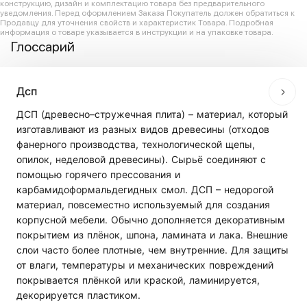
конструкцию, дизайн и комплектацию товара без предварительного
уведомления. Перед оформлением Заказа Покупатель должен обратиться к
Продавцу для уточнения свойств и характеристик Товара. Подробная
информация о товаре указывается в инструкции и на упаковке товара.
Глоссарий
Дсп
ДСП (древесно–стружечная плита) – материал, который
изготавливают из разных видов древесины (отходов
фанерного производства, технологической щепы,
опилок, неделовой древесины). Сырьё соединяют с
помощью горячего прессования и
карбамидоформальдегидных смол. ДСП – недорогой
материал, повсеместно используемый для создания
корпусной мебели. Обычно дополняется декоративным
покрытием из плёнок, шпона, ламината и лака. Внешние
слои часто более плотные, чем внутренние. Для защиты
от влаги, температуры и механических повреждений
покрывается плёнкой или краской, ламинируется,
декорируется пластиком.