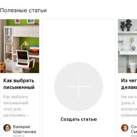
Полезные статьи
Как выбрать
Из че
письменный
делаю
стол для
столы
Как выбрать
На сег
школьника
письменный
день в
стол для
ассорт
школьника –
соврем
Создать статью
типовая
мебель
Валерия
Со
инструкция,
магази
Шартанова
См
которая
салоно
mebel.ru
mebe