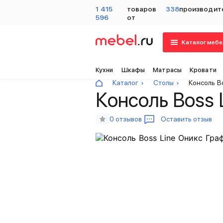
1 415
товаров
338
производит
596
от
Каталог мебе
Кухни
Шкафы
Матрасы
Кровати
Каталог
Столы
Консоль B
Консоль Boss 
0 отзывов
Оставить отзыв