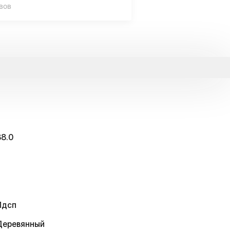
вов
88.0
Лдсп
Деревянный