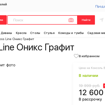
елей
Прод
ли
Найти
Диваны
Кресла
Столы
Стулья
Комоды и тумбы
Садовая м
oss Line Оникс Графит
Line Оникс Графит
В избранном
Цена на Консоль B
В наличии
19 999 руб.
12 600
В рассрочку