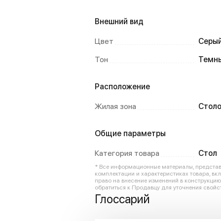
Внешний вид
Цвет
Серы
Тон
Темн
Расположение
Жилая зона
Столо
Общие параметры
Категория товара
Стол
* Все информационные материалы, представл
комплектации и характеристиках товара, вк
право на внесение изменений в конструкци
обратиться к Продавцу для уточнения свойст
Глоссарий