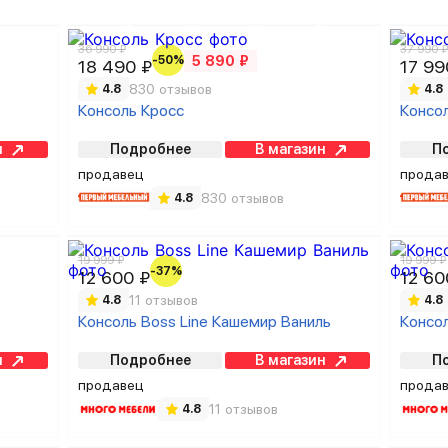
36 990 ₽
37 990 
-50%
5 890 ₽
18 490 ₽
17 99
830 отзывов
4.8
4.8
Консоль Кросс
Консо
н
Подробнее
В магазин
П
продавец
прода
830 отзывов
4.8
19 999 ₽
19 999 ₽
-37%
12 600 ₽
12 60
11 отзывов
4.8
4.8
Консоль Boss Line Кашемир Ваниль
Консол
н
Подробнее
В магазин
П
продавец
прода
11 отзывов
4.8