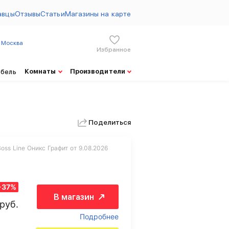
авцы
Отзывы
Статьи
Магазины на карте
Москва
Избранное
Комнаты
Производители
ебель
Поделиться
oss Line Оникс Графит от 9.08.2026
-37%
В магазин
руб.
Подробнее