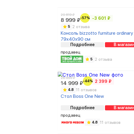
20 819 ₽
-57%
-3 601 ₽
8 999 ₽
2 отзыва
5
Консоль bizzotto furniture ordinary
79х40х90 см
Подробнее
В магази
продавец
2 отзыва
5
26 999 ₽
-44%
2 399 ₽
14 999 ₽
11 отзывов
4.8
Стол Boss One New
Подробнее
В магази
продавец
11 отзывов
4.8