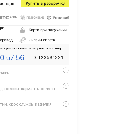
есяцев
Купить в рассрочку
ри
Карта при получении
перевод
Онлайн оплата
ы купить сейчас или узнать о товаре
0 57 56
ID: 123581321
а
тавки
 доставки, варианты оплаты
тии, срок службы изделия,