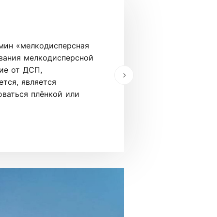
Лдсп
рмин «мелкодисперсная
ЛДСП – плита с за
ования мелкодисперсной
мебельной промышл
ие от ДСП,
сравнению с обычн
тся, является
устойчива к износ
ваться плёнкой или