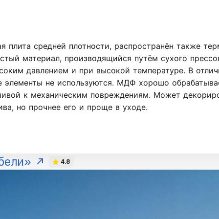
я плита средней плотности, распространён также те
истый материал, производящийся путём сухого пресс
соким давлением и при высокой температуре. В отлич
 элементы не используются. МДФ хорошо обрабатывае
чивой к механическим повреждениям. Может декориро
ва, но прочнее его и проще в уходе.
бели»
4.8