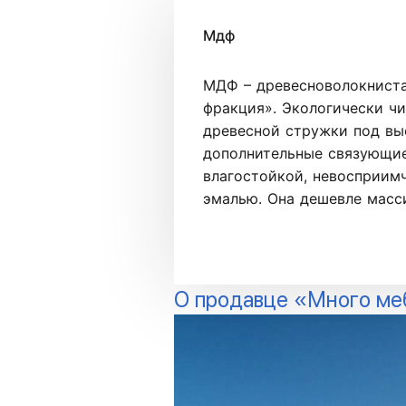
Мдф
МДФ – древесноволокниста
фракция». Экологически ч
древесной стружки под вы
дополнительные связующие
влагостойкой, невосприим
эмалью. Она дешевле масси
О продавце «Много ме