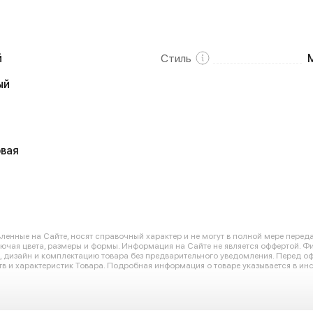
й
Стиль
ый
вая
енные на Сайте, носят справочный характер и не могут в полной мере перед
лючая цвета, размеры и формы. Информация на Сайте не является оффертой. Ф
ю, дизайн и комплектацию товара без предварительного уведомления. Перед 
в и характеристик Товара. Подробная информация о товаре указывается в инс