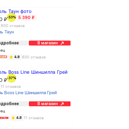
₽
-53%
5 390 ₽
0 ₽
830 отзывов
ль Таун
одробнее
В магазин
вец
830 отзывов
4.8
-37%
0 ₽
11 отзывов
ь Boss Line Шиншилла Грей
одробнее
В магазин
вец
11 отзывов
4.8