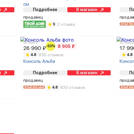
см
н
Подробнее
В магазин
П
продавец
прода
2 отзыва
5
57 990 ₽
37 990 
-53%
8 905 ₽
26 990 ₽
17 99
830 отзывов
4.8
4.8
Консоль Альба
Консо
н
Подробнее
В магазин
П
продавец
прода
830 отзывов
4.8