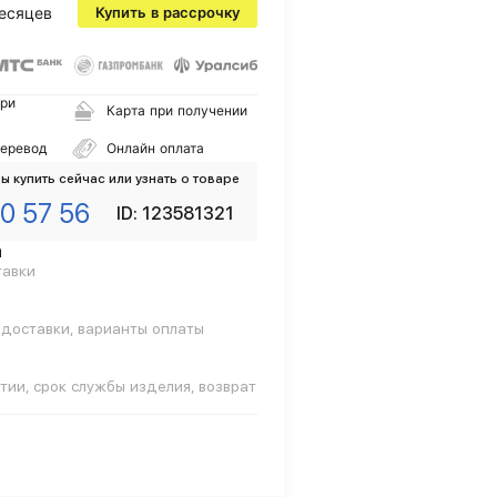
есяцев
Купить в рассрочку
ри
Карта при получении
перевод
Онлайн оплата
ы купить сейчас или узнать о товаре
0 57 56
ID: 123581321
а
тавки
 доставки, варианты оплаты
тии, срок службы изделия, возврат