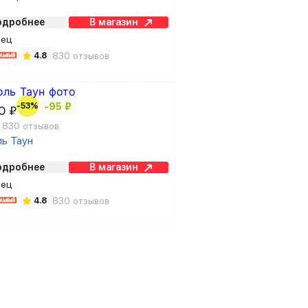
одробнее
В магазин
вец
830 отзывов
4.8
₽
-53%
-95 ₽
0 ₽
830 отзывов
ль Таун
одробнее
В магазин
вец
830 отзывов
4.8