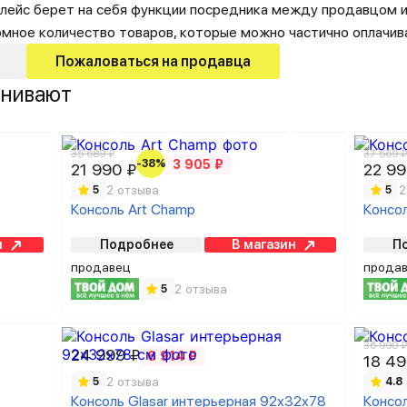
лейс берет на себя функции посредника между продавцом и
омное количество товаров, которые можно частично оплачив
Пожаловаться на продавца
внивают
35 689 ₽
37 569 
-38%
3 905 ₽
21 990 ₽
22 99
2 отзыва
2
5
5
Консоль Art Champ
Консо
н
Подробнее
В магазин
П
продавец
прода
2 отзыва
5
36 990 
24 999 ₽
6 914 ₽
18 49
2 отзыва
5
4.8
Консоль Glasar интерьерная 92х32х78
Консо