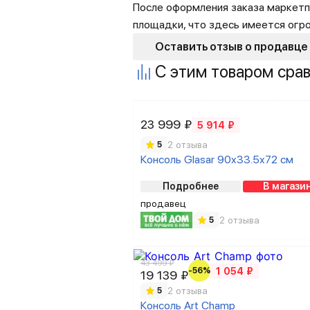
После оформления заказа маркетп
площадки, что здесь имеется огр
Оставить отзыв о продавце
С этим товаром сра
23 999 ₽
5 914 ₽
2 отзыва
5
Консоль Glasar 90x33.5x72 см
Подробнее
В магази
продавец
2 отзыва
5
43 499 ₽
-56%
1 054 ₽
19 139 ₽
2 отзыва
5
Консоль Art Champ