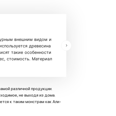
Орех
турным внешним видом и
Орех — одна из сам
используется древесина
слоя древесных пли
висят такие особенности
извилистые волокна
ес, стоимость. Материал
главными отличите
износостойкость, н
амой различной продукции.
ходимое, не выходя из дома.
ется к таким монстрам как Али-