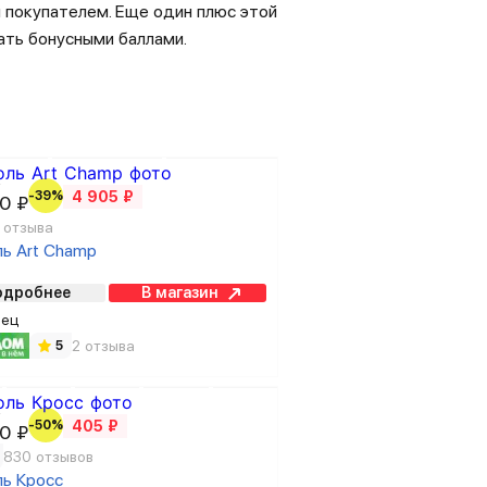
 покупателем. Еще один плюс этой
ать бонусными баллами.
₽
-39%
4 905 ₽
0 ₽
 отзыва
ль Art Champ
одробнее
В магазин
вец
2 отзыва
5
₽
-50%
405 ₽
0 ₽
830 отзывов
ль Кросс