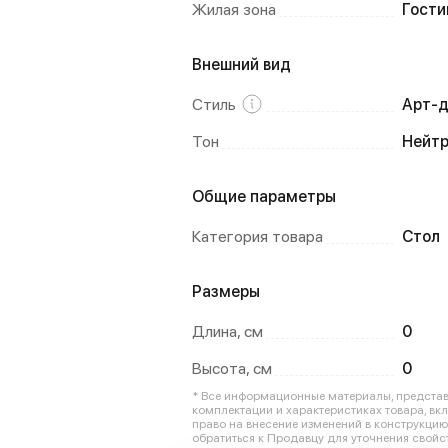
Жилая зона
Гости
Внешний вид
Стиль
Арт-д
Тон
Нейт
Общие параметры
Категория товара
Стол
Размеры
Длина, см
0
Высота, см
0
* Все информационные материалы, представл
комплектации и характеристиках товара, вк
право на внесение изменений в конструкци
обратиться к Продавцу для уточнения свойст