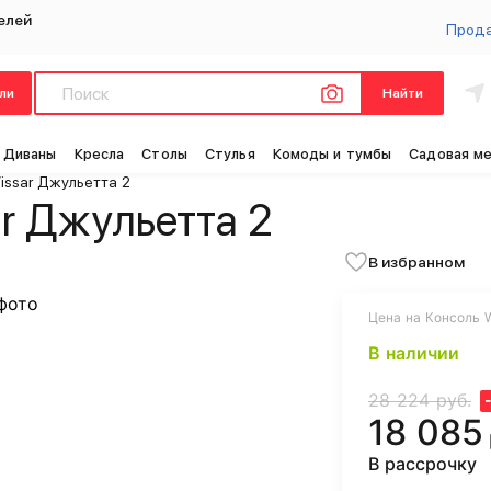
елей
Прод
ли
Найти
Диваны
Кресла
Столы
Стулья
Комоды и тумбы
Садовая м
issar Джульетта 2
r Джульетта 2
В избранном
Цена на Консоль W
В наличии
28 224 руб.
18 085
В рассрочку