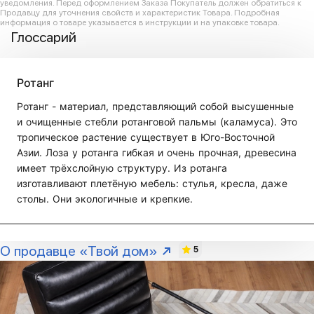
уведомления. Перед оформлением Заказа Покупатель должен обратиться к
Продавцу для уточнения свойств и характеристик Товара. Подробная
информация о товаре указывается в инструкции и на упаковке товара.
Глоссарий
Ротанг
Ротанг - материал, представляющий собой высушенные
и очищенные стебли ротанговой пальмы (каламуса). Это
тропическое растение существует в Юго-Восточной
Азии. Лоза у ротанга гибкая и очень прочная, древесина
имеет трёхслойную структуру. Из ротанга
изготавливают плетёную мебель: стулья, кресла, даже
столы. Они экологичные и крепкие.
О продавце «Твой дом»
5