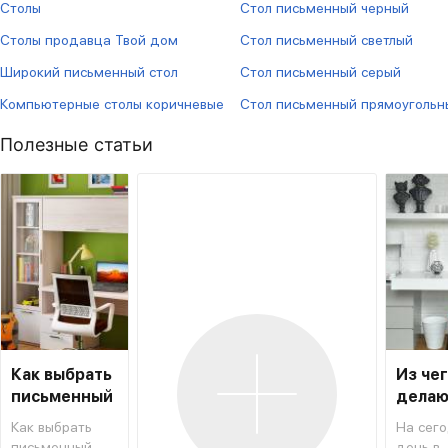
Столы
Стол письменный черный
Столы продавца Твой дом
Стол письменный светлый
Широкий письменный стол
Стол письменный серый
Компьютерные столы коричневые
Стол письменный прямоугольн
Полезные статьи
Как выбрать
Из че
письменный
делаю
стол для
столы
Как выбрать
На сег
школьника
письменный
день в