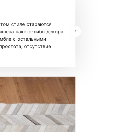
Стекло
этом стиле стараются
Стекло – материал
ишена какого-либо декора,
тонированным, про
амбле с остальными
витражей применяе
простота, отсутствие