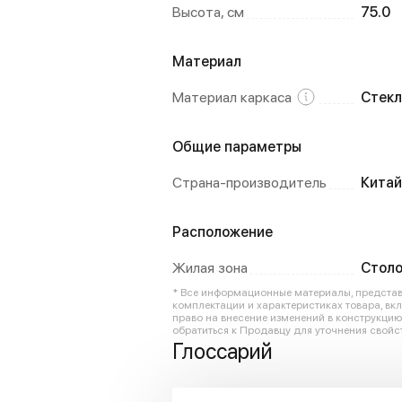
Высота, см
75.0
Материал
Материал каркаса
Стекл
Общие параметры
Страна-производитель
Китай
Расположение
Жилая зона
Столо
* Все информационные материалы, представл
комплектации и характеристиках товара, вк
право на внесение изменений в конструкци
обратиться к Продавцу для уточнения свойст
Глоссарий