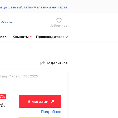
авцы
Отзывы
Статьи
Магазины на карте
Москва
Избранное
Комнаты
Производители
ебель
Поделиться
fang T1709 от 7.08.2026
47%
В магазин
уб.
Подробнее