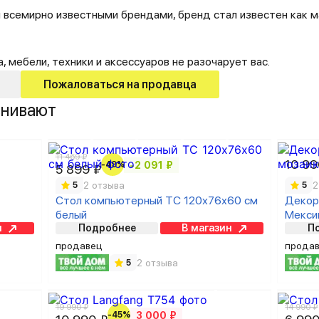
 всемирно известными брендами, бренд стал известен как м
 мебели, техники и аксессуаров не разочарует вас.
Пожаловаться на продавца
внивают
11 469 ₽
10 99
-49%
-2 091 ₽
5 899 ₽
2 отзыва
2
5
5
Стол компьютерный ТC 120х76х60 см
Декор
белый
Мекси
н
Подробнее
В магазин
П
продавец
прода
2 отзыва
5
19 990 ₽
14 990 ₽
-45%
3 000 ₽