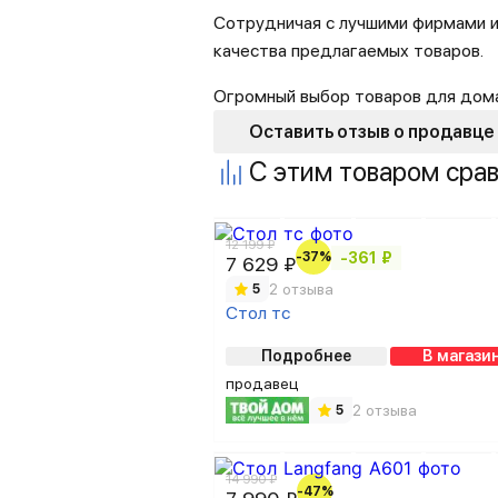
Сотрудничая с лучшими фирмами и
качества предлагаемых товаров.
Огромный выбор товаров для дома,
Оставить отзыв о продавце
С этим товаром сра
12 199 ₽
-37%
-361 ₽
7 629 ₽
2 отзыва
5
Стол тc
Подробнее
В магази
продавец
2 отзыва
5
14 990 ₽
-47%