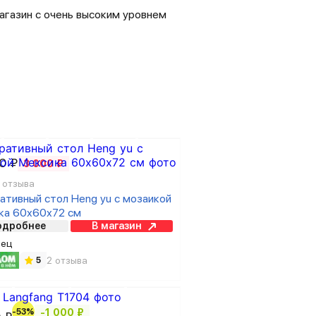
агазин с очень высоким уровнем
0 ₽
3 000 ₽
 отзыва
ативный стол Heng yu с мозаикой
ка 60х60х72 см
одробнее
В магазин
вец
2 отзыва
5
-53%
-1 000 ₽