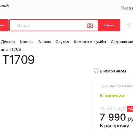
елей
Прод
ли
Найти
Диваны
Кресла
Столы
Стулья
Комоды и тумбы
Садовая м
fang T1709
 T1709
В избранном
Цена на Стол Lang
В наличии
14 990 руб.
-
7 990
р
В рассрочку