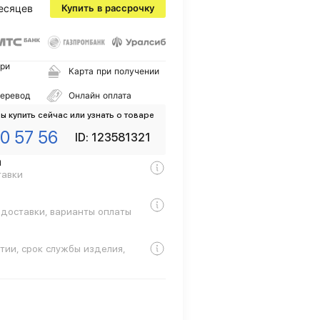
есяцев
Купить в рассрочку
ри
Карта при получении
перевод
Онлайн оплата
ы купить сейчас или узнать о товаре
0 57 56
ID: 123581321
а
тавки
 доставки, варианты оплаты
тии, срок службы изделия,