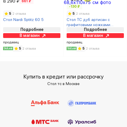
8 290 ₽
661 ₽
-130 ₽
5
2 отзыва
5
2 отзыва
Стол Nardi Sptitz 60 5
Стол ТС дуб артисан с
графитовыми ножками
Подробнее
Подробнее
68,6х110х75 см
В магазин
В магазин
продавец
продавец
5
2 отзыва
5
2 отзыва
Купить в кредит или рассрочку
Стол тc в Москве