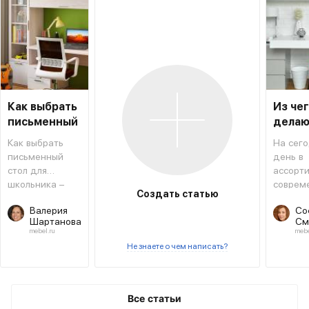
Как выбрать
Из че
письменный
делаю
стол для
столы
Как выбрать
На сег
школьника
письменный
день в
стол для
ассорт
школьника –
соврем
Создать статью
типовая
мебель
Валерия
Со
инструкция,
магази
Шартанова
См
которая
салоно
mebel.ru
mebe
поможет не
предст
Не знаете о чем написать?
ошибиться с
огромн
выбором.
разноо
матери
исполь
Все статьи
для