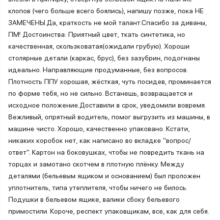
клопов (чего больше всего боялись), напишу позже, пока НЕ
ЗАМЕЧЕНЫ.Да, краткость не мой талант.Спасибо за диваны,
ПМ! Достоинства: Приятный цвет, ткать синтетика, но
качественная, скользковатая(ожидали грубую). Хороши
столярные детали (каркас, брус), без зазубрин, подогнаны
идеально. Направляющие продуманные, без вопросов.
Плотность ППУ хорошая, жёсткая, чуть посидев, проминается
по форме тебя, но не сильно. Встанешь, возвращается и
исходное положение.Доставили в срок, уведомили вовремя.
Вежливый, опрятный водитель, помог выгрузить из машины, в
машине чисто. Хорошо, качественно упаковано. Кстати,
никаких коробок нет, как написано во вкладке "вопрос/
ответ". Картон на боковушках, чтобы не повредить ткань на
торцах и замотано скотчем в плотную плёнку. Между
деталями (бельевым ящиком и основанием) был проложен
уплотнитель, типа утеплителя, чтобы ничего не билось.
Подушки в бельевом ящике, валики сбоку бельевого
примостили. Короче, респект упаковщикам, все, как для себя.