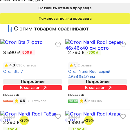
Оставить отзыв о продавце
Пожаловаться на продавца
С этим товаром сравнивают
3 590 ₽
2 790 ₽
500 ₽
-300 ₽
4.8
830 отзывов
5
2 отзыва
Стол Bts 7
Стол Nardi Rodi серый
46х46х40 см
Подробнее
Подробнее
В магазин
В магазин
продавец
продавец
4.8
830 отзывов
5
2 отзыва
2 990 ₽
2 790 ₽
-23%
-29%
2 290 ₽
1 990 ₽
-800 ₽
-1 100 ₽