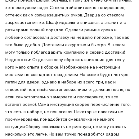
хоть экскурсии води. Стекло действительно тонированое,
оттенок как у солнцезащитных очков. Дверца со стеклом
закрывается мягко. Шкаф идеально вписался, а значит и с
размерами полный порядок. Сделали раньше срока и
любезно согласовали доставку на неделю попозже, так как
это было удобно. Доставили аккуратно и быстро. В целом
могу только поблагодарить компанию и сервис доставки!
Недостатки: Отдельно хочу обратить внимание для тех у
кого мало опыта в сборке. Изображение на инструкции
местами не совпадает с изделием. На схеме будет четыре
петли для двери, однако в наборе их всего три, как и
отверстий под них(с местоположением отдельная песня, но
если самостоятельно замеряете и просверлите, то все
встанет ровно). Сама инструкция скорее перечисление того,
что есть в наборе, не пошаговая. Некоторые пакетики не
пронумерованы, понадобится смекалочка и немного
интуиции.Сборку заказывать не рискнули, не могу сказать
насколько это легче. Но вам точно понадобится рядом