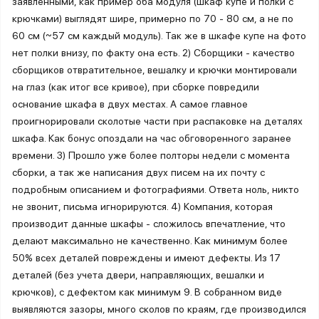
заявленными, как пример оба модуля (шкаф купе и полки с
крючками) выглядят шире, примерно по 70 - 80 см, а не по
60 см (~57 см каждый модуль). Так же в шкафе купе на фото
нет полки внизу, по факту она есть. 2) Сборщики - качество
сборщиков отвратительное, вешалку и крючки монтировали
на глаз (как итог все кривое), при сборке повредили
основание шкафа в двух местах. А самое главное
проигнорировали сколотые части при распаковке на деталях
шкафа. Как бонус опоздали на час обговоренного заранее
времени. 3) Прошло уже более полторы недели с момента
сборки, а так же написания двух писем на их почту с
подробным описанием и фотографиями. Ответа ноль, никто
не звонит, письма игнорируются. 4) Компания, которая
производит данные шкафы - сложилось впечатление, что
делают максимально не качественно. Как минимум более
50% всех деталей повреждены и имеют дефекты. Из 17
деталей (без учета двери, направляющих, вешалки и
крючков), с дефектом как минимум 9. В собранном виде
выявляются зазоры, много сколов по краям, где производился