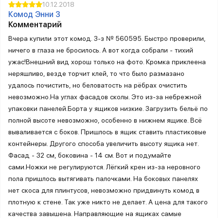
10.12.2018
Комод Энни 3
Комментарий
Вчера купили этот комод. З-з № 560595. Быстро проверили,
ничего в глаза не бросилось. А вот когда собрали - тихий
ужас!Внешний вид хорош только на фото. Кромка приклеена
неряшливо, везде торчит клей, то что было размазано
удалось почистить, но беловатость на рёбрах очистить
невозможно.На углах фасадов сколы. Это из-за небрежной
упаковки панелей.Борта у ящиков низкие. Загрузить бельё по
полной высоте невозможно, особенно в нижнем ящике. Всё
вываливается с боков. Пришлось в ящик ставить пластиковые
контейнеры. Другого способа увеличить высоту ящика нет.
Фасад - 32 см, боковина - 14 см. Вот и подумайте
сами.Ножки не регулируются. Лёгкий крен из-за неровного
пола пришлось вытягивать палочками. На боковых панелях
нет скоса для плинтусов, невозможно придвинуть комод в
плотную к стене. Так уже никто не делает. А цена для такого
качества завышена. Направляющие на ящиках самые