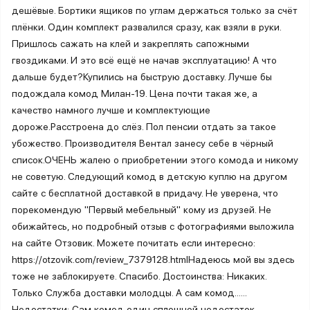
дешёвые. Бортики ящиков по углам держаться только за счёт
плёнки. Один комплект развалился сразу, как взяли в руки.
Пришлось сажать на клей и закреплять сапожными
гвоздиками. И это всё ещё не начав эксплуатацию! А что
дальше будет?Купились на быструю доставку. Лучше бы
подождала комод Милан-19. Цена почти такая же, а
качество намного лучше и комплектующие
дороже.Расстроена до слёз. Пол пенсии отдать за такое
убожество. Производителя Вентал занесу себе в чёрный
список.ОЧЕНЬ жалею о приобретении этого комода и никому
не советую. Следующий комод в детскую куплю на другом
сайте с бесплатной доставкой в придачу. Не уверена, что
порекомендую "Первый мебельный" кому из друзей. Не
обижайтесь, но подробный отзыв с фотографиями выложила
на сайте Отзовик. Можете почитать если интересно:
https://otzovik.com/review_7379128.htmlНадеюсь мой вы здесь
тоже не заблокируете. Спасибо. Достоинства: Никаких.
Только Служба доставки молодцы. А сам комод......
Недостатки: Сам комод один сплошной недостаток.