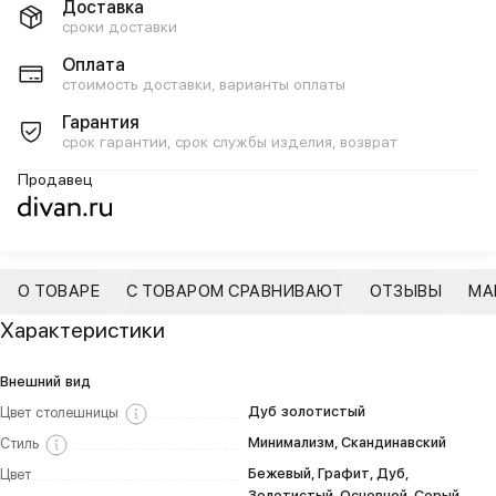
Доставка
сроки доставки
Оплата
стоимость доставки, варианты оплаты
Гарантия
срок гарантии, срок службы изделия, возврат
Продавец
О ТОВАРЕ
С ТОВАРОМ СРАВНИВАЮТ
ОТЗЫВЫ
МА
Характеристики
Внешний вид
Дуб золотистый
Цвет столешницы
Минимализм, Скандинавский
Стиль
Бежевый, Графит, Дуб,
Цвет
Золотистый, Основной, Серый,