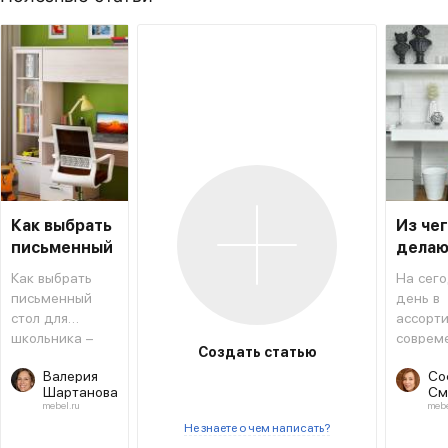
Как выбрать
Из че
письменный
делаю
стол для
столы
Как выбрать
На сег
школьника
письменный
день в
стол для
ассорт
школьника –
соврем
Создать статью
типовая
мебель
Валерия
Со
инструкция,
магази
Шартанова
См
которая
салоно
mebel.ru
mebe
поможет не
предст
Не знаете о чем написать?
ошибиться с
огромн