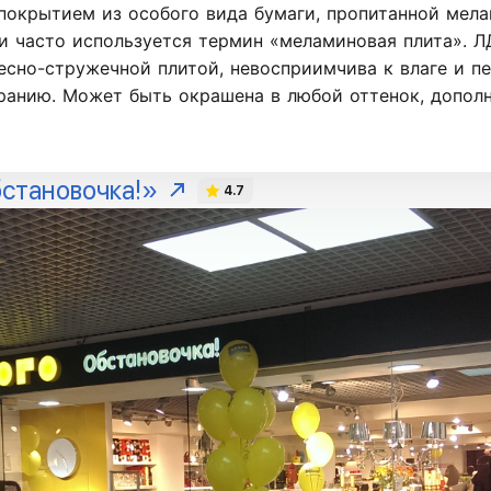
покрытием из особого вида бумаги, пропитанной мел
 часто используется термин «меламиновая плита». Л
есно-стружечной плитой, невосприимчива к влаге и п
иранию. Может быть окрашена в любой оттенок, допол
становочка!»
4.7