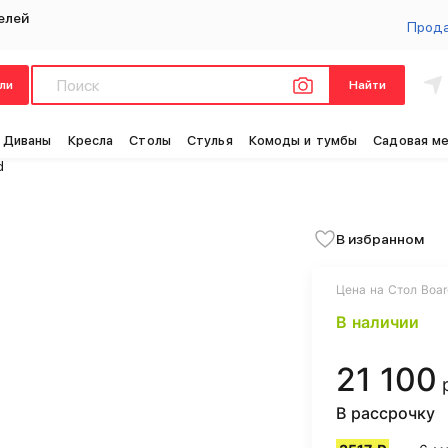
елей
Прод
ли
Найти
Диваны
Кресла
Столы
Стулья
Комоды и тумбы
Садовая м
d
В избранном
Цена на Стол Boar
В наличии
21 100
В рассрочку