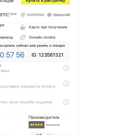
есяцев
Купить в рассрочку
ри
Карта при получении
перевод
Онлайн оплата
ы купить сейчас или узнать о товаре
0 57 56
ID: 123581321
а
тавки
 доставки, варианты оплаты
тии, срок службы изделия,
Производитель