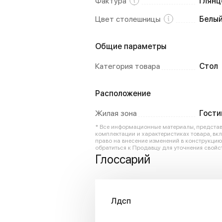
Фактура
Глянц
Цвет столешницы
Белы
Общие параметры
Категория товара
Стол
Расположение
Жилая зона
Гости
* Все информационные материалы, представл
комплектации и характеристиках товара, вк
право на внесение изменений в конструкци
обратиться к Продавцу для уточнения свойст
Глоссарий
Лдсп