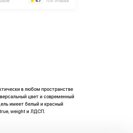
зывов
104 отзыва
4.7
ктически в любом пространстве
ниверсальный цвет и современный
одель имеет белый и красный
true, weight и ЛДСП.